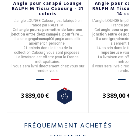
4
Angle pour canapé Lounge
Angle pour can
RALPH M Tissu Cabourg - 21
RALPH M Tissu I
coloris
14 colo
ar
L'angle LOUNGE
Cabourg
est fabriqué
en
L'angle LOUNGE Impétue
France
par
RALPH M.
France
par
RA
Cet
angle pourra permettre de faire une
Cet
angle pourra permet
jonction entre deux canapés, pour faire un
jonction entre deux cana
Il a une longueur de
grand canapé d'angle.
101
, pour accueillir
Il a une longueur de
grand canapé d
10
aisément
1 personne.
aisément
1 pe
21 coloris
dans le tissu de la
14 coloris
dans le tissu 
collection
Cabourg
vous sont proposés.
Impétueuse
vous so
La livraison est offerte pour la France
La livraison est offert
métropolitaine.
métropolita
Il vous sera livré directement chez vous sur
Il vous sera livré directe
rendez-vous.
rendez-vo
3 839,00 €
3 389,00 €
FRÉQUEMMENT ACHETÉS