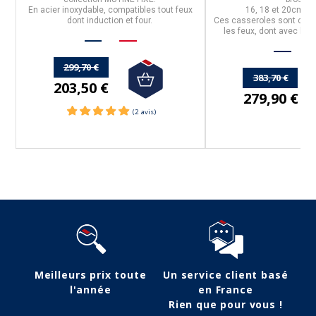
En acier inoxydable,
compatibles tout feux
16, 18 et 20cm de
dont induction et four.
Ces casseroles sont
comp
les feux, dont avec l'ind
299,70 €
383,70 €
203,50 €
279,90 €
Meilleurs prix toute
Un service client basé
l'année
en France
Rien que pour vous !