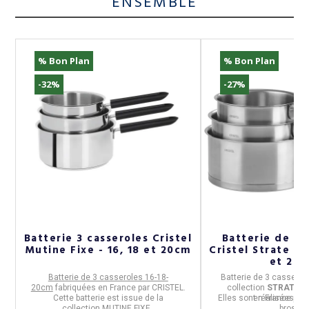
ENSEMBLE
% Bon Plan
% Bon Plan
-32%
-27%
Batterie 3 casseroles Cristel
Batterie de 3 
Mutine Fixe - 16, 18 et 20cm
Cristel Strate en
et 20
Batterie de 3 casseroles 16-18-
Batterie de 3 casserol
20cm
fabriquées en
France
par
CRISTEL
.
collection
STRATE fi
Cette batterie est issue de la
Elles sont réalisées en
en
France
par
e
collection
MUTINE FIXE.
brossé.