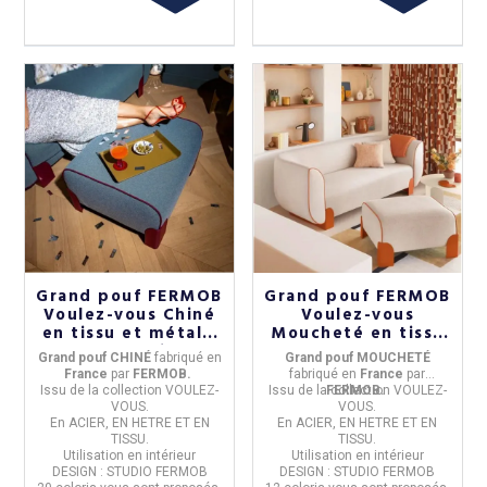
Grand pouf FERMOB
Grand pouf FERMOB
Voulez-vous Chiné
Voulez-vous
en tissu et métal -
Moucheté en tissu
20 coloris
et métal - 12
Grand pouf CHINÉ
fabriqué en
Grand pouf MOUCHETÉ
coloris
France
par
FERMOB.
fabriqué en
France
par
Issu de la
collection VOULEZ-
Issu de la
FERMOB.
collection VOULEZ-
VOUS.
VOUS.
En
ACIER, EN HETRE ET EN
En
ACIER, EN HETRE ET EN
TISSU.
TISSU.
Utilisation
en intérieur
Utilisation
en intérieur
DESIGN : STUDIO FERMOB
DESIGN : STUDIO FERMOB