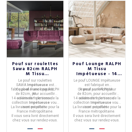
Pouf sur roulettes
Pouf Lounge RALPH
Sawa 82cm RALPH
M Tissu
M Tissu
Impétueuse - 14
Impétueuse - 14
coloris
Le
pouf sur roulettes
Le
pouf LOUNGE Impétueuse
coloris
SAWA
Impétueuse
est
est fabriqué
en
fabriqué
Ce
pouf
en France
a une longueur
par
RALPH
Ce
France
pouf
a une longueur
par
RALPH M.
de
82cm
, pour accueillir
M.
de
82cm
, pour accueillir
14 coloris
aisément
dans le tissu de la
1 personne.
14 coloris
aisément
dans le tissu de la
1 personne.
collection
Impétueuse
vous
collection
Impétueuse
vous
La livraison est offerte pour la
sont proposés.
La livraison est offerte pour la
sont proposés.
France métropolitaine.
France métropolitaine.
Il vous sera livré directement
Il vous sera livré directement
chez vous sur rendez-vous.
chez vous sur rendez-vous.