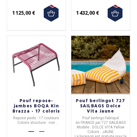
1 125,00 €
1 432,00 €
Pouf repose-
Pouf berlingot 727
jambes BOQA Kin
SAILBAGS Dolce
Brazza - 17 coloris
Vita Jaune
Repose pieds : 17 couleurs.
Pouf berlingo
fabriqué
Coloris structure : noir.
en
FRANCE
par
727 SAILBAGS
Complément Fauteuil Brazza.
Modèle :
DOLCE VITA Yellow
Coloris
: JAUNE
La livraison est gratuite pour la