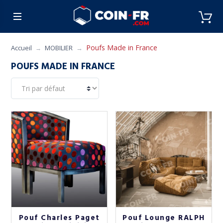
% BONS PLANS
CUISINE
MOBILIER
ART 
Poufs Made in France
Accueil
MOBILIER
POUFS MADE IN FRANCE
Pouf Charles Paget
Pouf Lounge RALPH