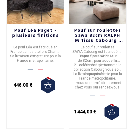
Pouf Léa Paget -
Pouf sur roulettes
plusieurs finitions
Sawa 82cm RALPH
M Tissu Cabourg -
21 coloris
Le
pouf Léa
est fabriqué en
Le
pouf sur roulettes
France par les ateliers
Charles
SAWA
Cabourg
est fabriqué
en
Sa livraison est
Paget
gratuite
.
pour la
Ce
France
pouf
a une longueur
par
RALPH M.
France métropolitaine.
de
82cm
, pour accueillir
21 coloris
aisément
dans le tissu de la
1 personne.
collection
Cabourg
vous sont
La livraison est offerte pour la
proposés.
France métropolitaine.
Il vous sera livré directement
446,00 €
chez vous sur rendez-vous.
1 444,00 €