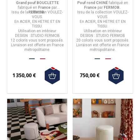
et métal - 12
20 coloris
Grand pouf BOUCLETTE
Pouf rond CHINÉ
fabriqué en
coloris
fabriqué en
France
par
France
par
FERMOB.
Issu de la
FERMOB.
collection VOULEZ-
Issu de la
collection VOULEZ-
VOUS.
VOUS.
En
ACIER, EN HETRE ET EN
En
ACIER, EN HETRE ET EN
TISSU.
TISSU.
Utilisation
en intérieur
Utilisation
en intérieur
DESIGN : STUDIO FERMOB
DESIGN : STUDIO FERMOB
12 coloris
vous sont proposés.
20 coloris
vous sont proposés.
Livraison est offerte en France
Livraison est offerte en France
métropolitaine.
métropolitaine.
1 350,00 €
750,00 €