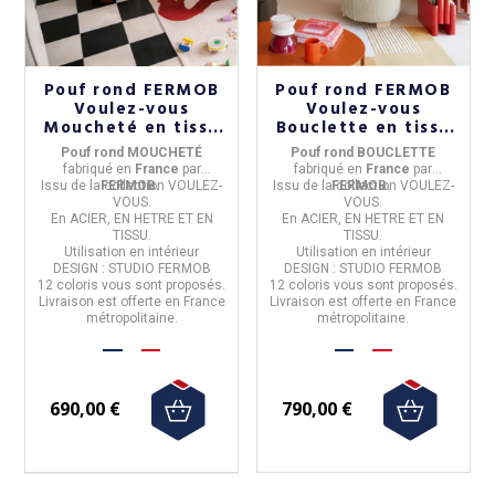
Pouf rond FERMOB
Pouf rond FERMOB
Voulez-vous
Voulez-vous
Moucheté en tissu
Bouclette en tissu
et métal - 12
et métal - 12
Pouf rond MOUCHETÉ
Pouf rond BOUCLETTE
coloris
coloris
fabriqué en
France
par
fabriqué en
France
par
Issu de la
FERMOB.
collection VOULEZ-
Issu de la
FERMOB.
collection VOULEZ-
VOUS.
VOUS.
En
ACIER, EN HETRE ET EN
En
ACIER, EN HETRE ET EN
TISSU.
TISSU.
Utilisation
en intérieur
Utilisation
en intérieur
DESIGN : STUDIO FERMOB
DESIGN : STUDIO FERMOB
12 coloris
vous sont proposés.
12 coloris
vous sont proposés.
Livraison est offerte en France
Livraison est offerte en France
métropolitaine.
métropolitaine.
690,00 €
790,00 €