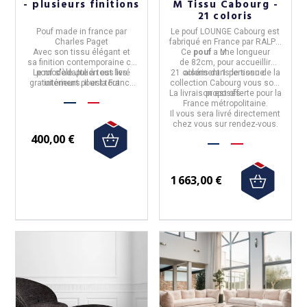
- plusieurs finitions
M Tissu Cabourg -
21 coloris
Pouf
made in france par
Le
pouf LOUNGE
Cabourg
est
Charles Paget
fabriqué
en France
par
RALPH
Avec son tissu élégant et
Ce
pouf
a une longueur
M.
sa
finition contemporaine ce
de
82cm
, pour accueillir
Le modèle Julien est livré
pouf s'adapte à tous les
21 coloris
aisément
dans le tissu de la
1 personne.
gratuitement pour la France
intérieurs. Il est tout
collection
Cabourg
vous sont
particulièrement assortie
métropolitaine
La livraison est offerte pour la
proposés.
au fauteuil Julien.
France métropolitaine.
Il vous sera livré directement
chez vous sur rendez-vous.
400,00 €
1 663,00 €