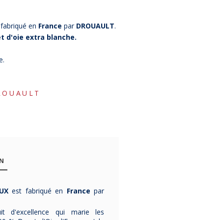
 fabriqué en
France
par
DROUAULT
.
 d'oie extra blanche.
e.
ROUAULT
ON
Oreiller
Oreiller
Oreille
EUX
est fabriqué en
France
par
BIOTEX Island
BIOTEX Plume
Campan P
30% duvet de
en plumes
Pyrene
uit d'excellence qui marie les
canard 70%
pures
moelle
Cet
oreiller ISLAND
est
Cet
oreiller PLUME
est
L'
oreiller CAMPA