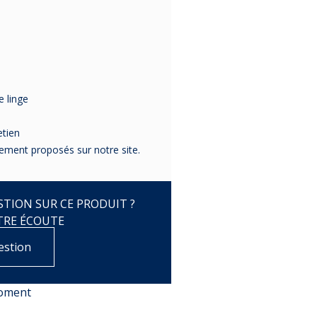
 linge
etien
lement proposés sur notre site.
TION SUR CE PRODUIT ?
TRE ÉCOUTE
estion
moment