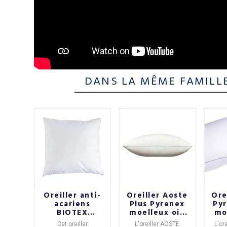
DANS LA MÊME FAMILL
er
Oreiller anti-
Oreiller Aoste
Ore
LT
acariens
Plus Pyrenex
Pyr
BIOTEX
moelleux oie
mo
ux
Groenland
blanche - 5
bl
ROSA
est
Cet
oreiller
L'
oreiller AOSTE
L'
or