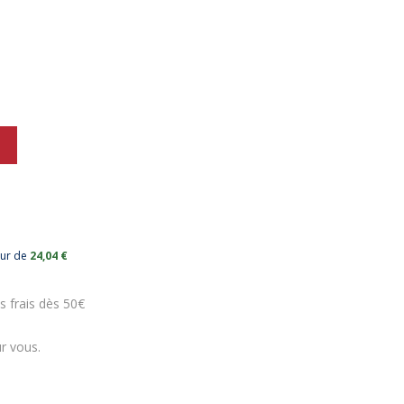
eur de
24,04 €
s frais dès 50€
r vous.