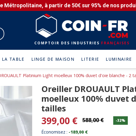
e Métropolitaine, à partir de 50€ sur 95% de nos produit
COMPTOIR DES INDUSTRIES
FRANÇAISES
 LA TABLE
LINGE DE MAISON
LITERIE
LUMINAIRE
 DROUAULT Platinium Light moelleux 100% duvet d'oie blanche - 2 tai
Oreiller DROUAULT Pla
moelleux 100% duvet d'
tailles
399,00 €
588,00 €
-32%
Économisez :
-189,00 €