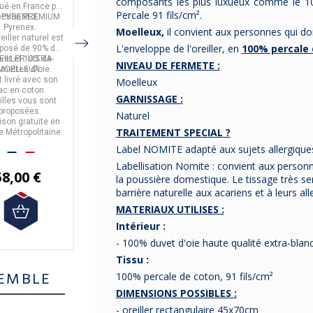
composants les plus luxueux comme le 10
imensions
canard Legend
plumettes - 2
qué en
France
par
fabriqué
fabriqué en
France
par
1859 - 4 tailles
tailles
Percale 91 fils/cm².
ection PREMIUM
PYRENEX.
en
Collection Premium
France
par
PYRENE
Un oreiller
BIOTEX
naturel
.
en
Pyrenex.
SAINT SEVER 1859
X.
10% Duvet oie et
Moelleux,
il convient aux personnes qui do
eiller naturel est
Cet oreiller naturel est
Pyrenex.
DIMENSIONS : 2
canard
L'enveloppe de l'oreiller, en
100% percale d
posé de
90% de
composé de
100% de
possibles
EILLER ULTRA-
vet
et
10% de
duvet de canard blanc
OREILLER ULTRA-
La livraison est
NIVEAU DE FERMETE :
umettes d'oie
MOELLEUX.
.
"Legend 1859" neuf
MOELLEUX.
gratuite en France
st livré avec son
Il est livré avec son
des Pyrenées.
Métropolitaine à partir
Moelleux
ac en coton.
sac en coton.
de 50€ d'achats.
GARNISSAGE :
ailles vous sont
4 tailles vous sont
73,00 €
proposées.
proposées.
Naturel
aison gratuite en
Livraison gratuite en
TRAITEMENT SPECIAL ?
e Métropolitaine.
France Métropolitaine.
Label NOMITE adapté aux sujets allergique
Labellisation Nomite : convient aux personn
58,00 €
401,00 €
la poussière domestique. Le tissage très se
barrière naturelle aux acariens et à leurs al
MATERIAUX UTILISES :
Intérieur :
- 100% duvet d'oie haute qualité extra-blan
Tissu :
EMBLE
100% percale de coton, 91 fils/cm²
DIMENSIONS POSSIBLES :
- oreiller rectangulaire 45x70cm