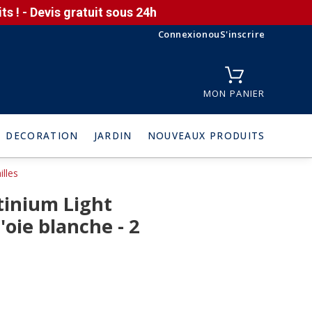
s ! - Devis gratuit sous 24h
Connexion
ou
S'inscrire
MON PANIER
DECORATION
JARDIN
NOUVEAUX PRODUITS
lles
tinium Light
oie blanche - 2