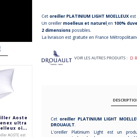
Cet
oreiller PLATINIUM LIGHT MOELLEUX
est
Un oreiller
moelleux et naturel
en
100% duvet
2 dimensions
possibles.
La livraison est gratuite en France Métropolitain
E
VOIR LES AUTRES PRODUITS :
D
DESCRIPTI
iller Aoste
Oreiller
Oreiller
Cet
oreiller PLATINIUM LIGHT MOELL
enex ultra
Bedous
BIOTEX Dalvik
DROUAULT
.
elleux oie
Pyrenex ultra
10% duvet oie
L'oreiller Platinium Light est un prod
anche - 5
moelleux
et canard 90%
eiller AOSTE
est
L'
oreiller BEDOUS
est
Cet
oreiller DALVIK
est