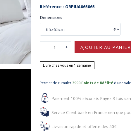
Référence : ORPIUA065065
Dimensions
-
+
AJOUTER AU PANIER
Livré chez vous en 1 semaine
Permet de cumuler
3990 Points de fidélité
d'une val
Paiement 100% sécurisé. Payez 3 fois san
Service Client basé en France rien que pou
Livraison rapide et offerte dès 50€