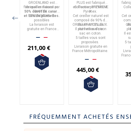
e - 3
50% duvet de
dimensions
d
GROENLAND
est
PLUS
est fabriqué
fabri
s
canard 50%
leux et
ROUAU
fabriqué en
Un oreiller
naturel
France
par
en
en
Collection PREMIUM
France
par
PYRENE
Coll
plumettes - 2
t et en
50% duvet de canard
BIOTEX
.
Pyrenex.
X
.
tailles
oie
.
et 50% de plumettes.
DIMENSIONS : 2
Cet oreiller naturel est
Cet or
sibles.
possibles
composé de
90% de
com
 est
La livraison est
OREILLER MOELLEUX.
duvet
et
10% de
OR
du
rance
gratuite en France
Il est livré avec son
plumettes d'oie
.
pl
ine.
Métropolitaine à partir
sac en coton.
Il e
de 50€ d'achats.
5 tailles vous sont
s
proposées.
5 t
211,00 €
Livraison gratuite en
France Métropolitaine.
Livr
€
Franc
445,00 €
3
FRÉQUEMMENT ACHETÉS ENS