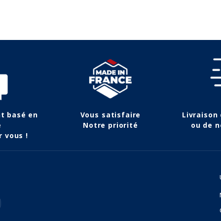
nt basé en
Vous satisfaire
Livraison
e
Notre priorité
ou de n
r vous !