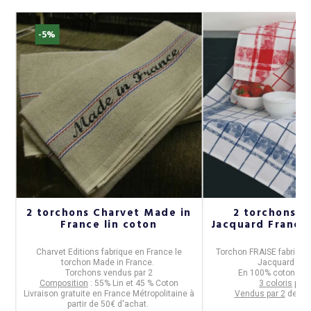
-5%
2 torchons Charvet Made in
2 torchons fr
France lin coton
Jacquard Français
ué
Charvet Editions
fabrique en
France
le
Torchon FRAISE
fabriqué
torchon
Made in France
.
Jacquard Fra
Torchons vendus par 2
En
100% coton long
Composition
: 55% Lin et 45 % Coton
3 coloris
prop
Livraison gratuite en France Métropolitaine à
Vendus par 2
de mê
partir de 50€ d'achat.