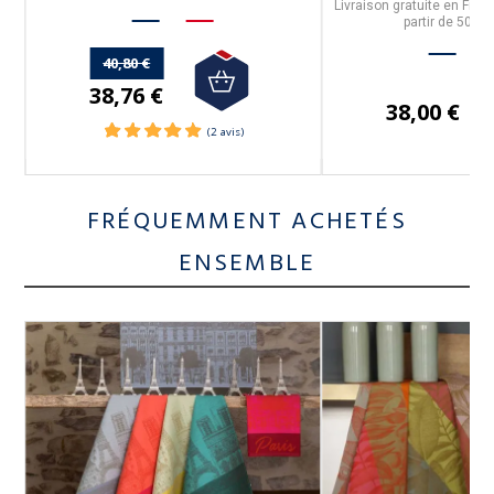
Livraison gratuite en Fran
partir de 50€ d
40,80 €
38,76 €
38,00 €
FRÉQUEMMENT ACHETÉS
ENSEMBLE