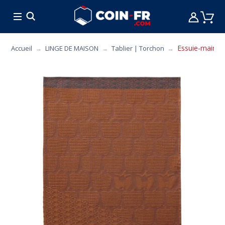
% BONS PLANS
CUISINE
MOBILIER
ART 
Essuie-mains 
Accueil
LINGE DE MAISON
Tablier | Torchon