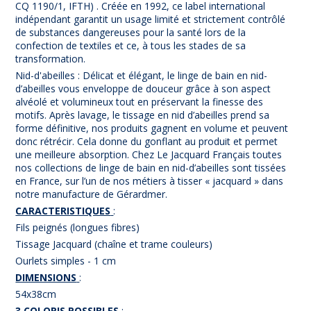
CQ 1190/1, IFTH) . Créée en 1992, ce label international
indépendant garantit un usage limité et strictement contrôlé
de substances dangereuses pour la santé lors de la
confection de textiles et ce, à tous les stades de sa
transformation.
Nid-d'abeilles : Délicat et élégant, le linge de bain en nid-
d’abeilles vous enveloppe de douceur grâce à son aspect
alvéolé et volumineux tout en préservant la finesse des
motifs. Après lavage, le tissage en nid d’abeilles prend sa
forme définitive, nos produits gagnent en volume et peuvent
donc rétrécir. Cela donne du gonflant au produit et permet
une meilleure absorption. Chez Le Jacquard Français toutes
nos collections de linge de bain en nid-d’abeilles sont tissées
en France, sur l’un de nos métiers à tisser « jacquard » dans
notre manufacture de Gérardmer.
CARACTERISTIQUES
:
Fils peignés (longues fibres)
Tissage Jacquard (chaîne et trame couleurs)
Ourlets simples - 1 cm
DIMENSIONS
:
54x38cm
3 COLORIS POSSIBLES
: