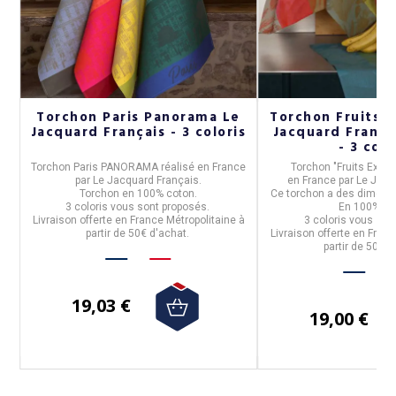
in
Torchon Paris Panorama Le
Torchon Fruits E
Jacquard Français - 3 coloris
Jacquard França
- 3 colo
é
Torchon Paris PANORAMA
réalisé en
France
Torchon "Fruits Exoti
par
Le Jacquard Français.
en
France
par
Le Jacq
Torchon en
100% coton.
Ce torchon a des dimens
%
3 coloris vous sont proposés.
En
100% co
Livraison offerte en France Métropolitaine à
3 coloris vous son
partir de 50€ d'achat.
Livraison offerte en Franc
partir de 50€ d
19,03 €
19,00 €