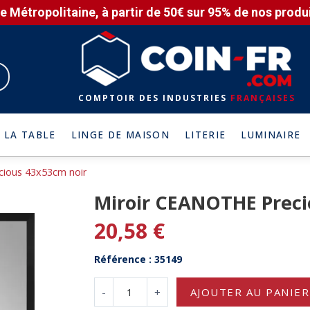
e Métropolitaine, à partir de 50€ sur 95% de nos produit
COMPTOIR DES INDUSTRIES
FRANÇAISES
 LA TABLE
LINGE DE MAISON
LITERIE
LUMINAIRE
cious 43x53cm noir
Miroir CEANOTHE Preci
20,58 €
Référence : 35149
-
+
AJOUTER AU PANIER