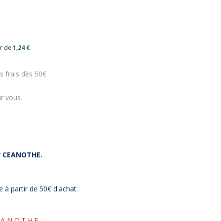
ur de
1,24 €
s frais dès 50€
r vous.
r
CEANOTHE.
e à partir de 50€ d'achat.
EANOTHE