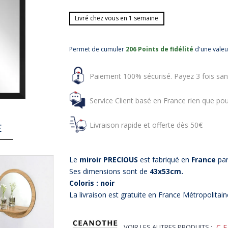
Livré chez vous en 1 semaine
Permet de cumuler
206 Points de fidélité
d'une vale
Paiement 100% sécurisé. Payez 3 fois san
Service Client basé en France rien que pou
Livraison rapide et offerte dès 50€
E
Le
miroir PRECIOUS
est fabriqué en
France
pa
Ses dimensions sont de
43x53cm.
Coloris : noir
La livraison est gratuite en France Métropolitain
VOIR LES AUTRES PRODUITS :
C