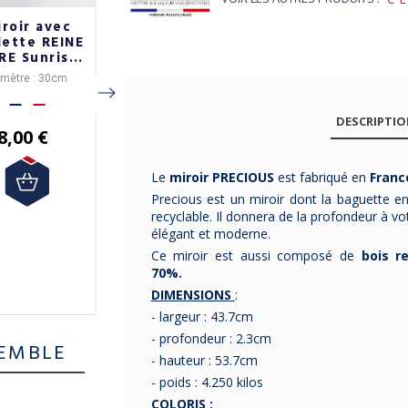
roir avec
Miroir Bipède
Miroir caisse
lette REINE
Drugeot
américaine
RE Sunrise
Manufacture
CEANOTHE
tit modèle
chêne massif -
40x140cm
amètre : 30cm.
DRUGEOT
Le
miroir caisse
30cm
14 coloris
MANUFACTURE
américaine
est
Le design est signé
fabrique en
France,
Ses dimensions sont
fabriqué en
DESCRIPTI
dans le Maine et
Hervé Langlais
.
France
de
par
40x140cm.
CEANOTHE.
8,00 €
Une couleur peut être
Loire
,
le
miroir sur
La livraison est
pieds
choisie pour
en
chêne
gratuite en France
La livraison est offerte
personnaliser votre
massif
BIPEDE.
Métropolitaine à partir
miroir, voir la
en France
de 50€ d'achat.
Le
miroir PRECIOUS
est fabriqué en
Franc
Métropolitaine.
description ci-
Precious est un miroir dont la baguette en
109,00 €
dessous.
recyclable. Il donnera de la profondeur à vo
1 987,00 €
élégant et moderne.
Ce miroir est aussi composé de
bois r
70%.
DIMENSIONS
:
- largeur : 43.7cm
- profondeur : 2.3cm
EMBLE
- hauteur : 53.7cm
- poids : 4.250 kilos
COLORIS :