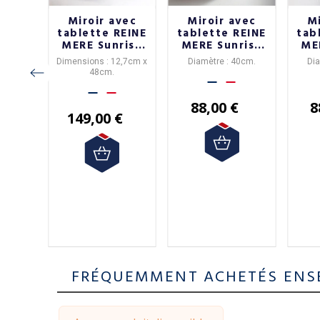
alet
Miroir avec
Miroir avec
Mi
ot
tablette REINE
tablette REINE
tab
ture
MERE Sunrise
MERE Sunrise
ME
sif -
grand modèle
moyen modèle
pe
T
Dimensions : 12,7cm x
Diamètre : 40cm.
Di
ris
48cm
40cm
URE
48cm.
 signé
ance,
i Pas
e et
.
88,00 €
8
ut être
ir
en
149,00 €
ur
GALET.
 offerte
 votre
 la
e
ine.
ci-
.
€
FRÉQUEMMENT ACHETÉS ENS