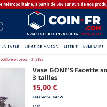
e Métropolitaine, à partir de 50€ sur 95% de nos produit
COMPTOIR DES INDUSTRIES
FRANÇAISES
 LA TABLE
LINGE DE MAISON
LITERIE
LUMINAIRE
liflore en béton - 3 tailles
Vase GONE'S Facette sol
3 tailles
15,00 €
Référence : FAC-S
Taille