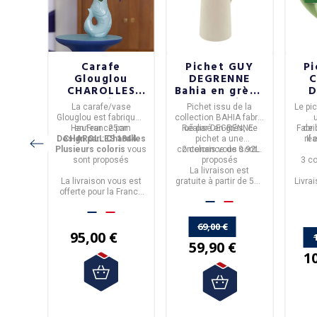
erre
Carafe
Pichet GUY
Pi
IONS
Glouglou
DEGRENNE
C
 4
CHAROLLES
Bahia en grès -
D
s
1844 Objet de
2 coloris
La
carafe/vase
Pichet
issu de la
Le
pic
décoration
iqué
Glouglou
est fabriquée
collection
BAHIA
fabriq
vase en
r
ALL
QDB
Hauteur : 25cm
en
France
par
Réalisé en
ué par
DEGRENNE
grès,
ce
.
Fabri
de 
céramique - 6
 en
.
4
Design par : Charolles
CHAROLLES 1844.
pichet a une
réa
Il
coloris
Plusieurs coloris
vous
contenance de
2 coloris
vous sont
0.92L
.
artir de
sont proposés
proposés
3 co
 vin
La livraison est
ite en
et
La livraison vous est
gratuite à partir de 50€
Livra
litaine
s.
offerte pour la France
d'achats.
50€
métropolitaine.
mé
69,00 €
95,00 €
59,90 €
1