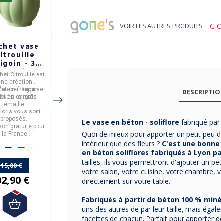
VOIR LES AUTRES PRODUITS :
G
chet vase
Pichet vase
Pichet vase
itrouille
DIGOIN Cerf
FEUILLE Digoin
igoin - 3
en grès brut
- 2 coloris
coloris
naturel
het Citrouille
est
Pichet cerf
fabriqué en
Le
pichet Feuille
, en
une création
France
par
Digoin
.
grès émaillé, a été
cation française
l'atelier
Digoin,
Contenance
1L
.
Deux coloris vous sont
réalisé à la main, en
DESCRIPTI
lisé à la main.
 est en en grès
En grès.
France, par le grand
proposés
émaillé.
COLORIS : Grès brut
Livraison
savoir-faire de
gratuite
pour
loris vous sont
naturel
la
manufacture de
la France
proposés.
Livraison
gratuite
pour
métropolitaine.
Digoin
.
Le vase en béton - soliflore
fabriqué par
ison
gratuite
pour
la France
Quoi de mieux pour apporter un petit peu de
la France
métropolitaine.
tropolitaine.
intérieur que des fleurs ?
C'est une bonne 
115,00 €
en béton soliflores fabriqués à Lyon pa
102,90 €
115,00 €
tailles, ils vous permettront d'ajouter un p
115,00 €
votre salon, votre cuisine, votre chambre, 
02,90 €
directement sur votre table.
Fabriqués à partir de béton 100 % miné
uns des autres de par leur taille, mais éga
facettes de chacun. Parfait pour apporter de