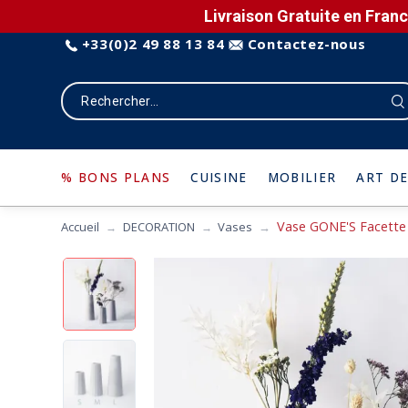
Livraison Gratuite en Franc
+33(0)2 49 88 13 84
Contactez-nous
% BONS PLANS
CUISINE
MOBILIER
ART DE
Vase GONE'S Facette so
Accueil
DECORATION
Vases