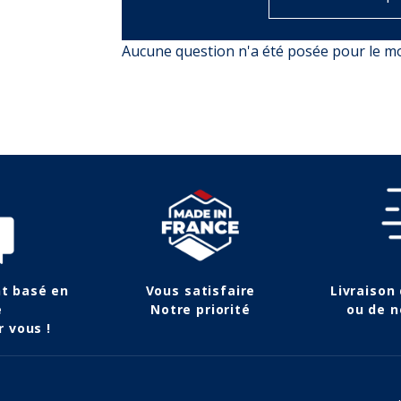
Aucune question n'a été posée pour le 
nt basé en
Vous satisfaire
Livraison
e
Notre priorité
ou de n
r vous !
(4 avis)