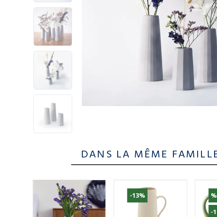
DANS LA MÊME FAMILL
-13%
%
-