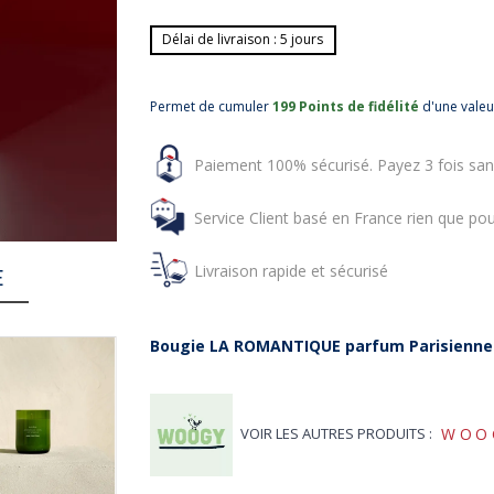
Délai de livraison : 5 jours
Permet de cumuler
199 Points de fidélité
d'une vale
Paiement 100% sécurisé. Payez 3 fois san
Service Client basé en France rien que pou
Livraison rapide et sécurisé
E
Bougie LA ROMANTIQUE parfum Parisienne
-5%
VOIR LES AUTRES PRODUITS :
WOO