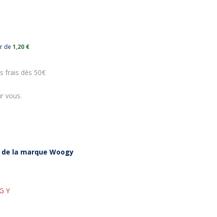
ur de
1,20 €
s frais dès 50€
r vous.
 de la marque Woogy
-5%
% Bon Plan
-15%
GY