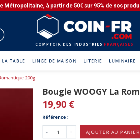
e Métropolitaine, à partir de 50€ sur 95% de nos produit
COMPTOIR DES INDUSTRIES
FRANÇAISES
 LA TABLE
LINGE DE MAISON
LITERIE
LUMINAIRE
Romantique 200g
Bougie WOOGY La Rom
19,90 €
Référence :
-
+
AJOUTER AU PANIER