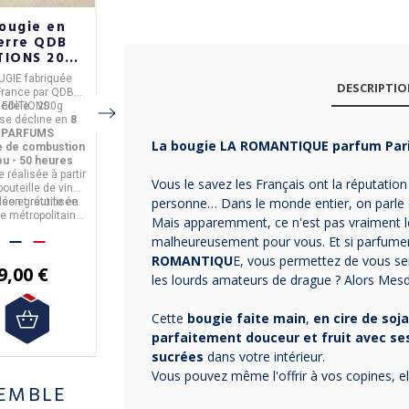
ougie en
Bougie en
Bougie
erre QDB
verre QDB
Envolée dans
TIONS 200g
EDITIONS 500g
le verger LA
8 parfums
- 8 parfums
ROCHERE
UGIE
fabriquée
BOUGIE
fabriquée
Bougie "Envolée dans
DESCRIPTI
France
par
QDB
en
France
par
QDB
le verger"
fabriquée en
odèle :
EDITIONS.
200g
Modèle :
EDITIONS.
500g
France par
La Rochère
.
Livraison gratuite en
 se décline en
8
Elle se décline en
8
France Métropolitaine à
PARFUMS
PARFUMS
partir de 50€ d'achat
La bougie LA ROMANTIQUE parfum Par
e de combustion
Durée de combustion
 ou - 50 heures
: + ou - 90 heures
e réalisée
à partir
Bougie réalisée
à partir
39,90 €
Vous le savez les Français ont la réputati
bouteille de vin
de bouteille de vin
37,91 €
personne… Dans le monde entier, on parle
lée et réutilisée.
aison gratuite en
recyclée et réutilisée.
Livraison gratuite en
e métropolitaine
France métropolitaine
Mais apparemment, ce n'est pas vraiment l
 partir de 50€
à partir de 50€
malheureusement pour vous. Et si parfumer
d'achat.
d'achat.
ROMANTIQU
E, vous permettez de vous sent
9,00 €
79,00 €
les lourds amateurs de drague ? Alors Me
Cette
bougie faite main
,
en cire de soja
parfaitement douceur et fruit avec s
sucrées
dans votre intérieur.
Vous pouvez même l'offrir à vos copines, el
EMBLE