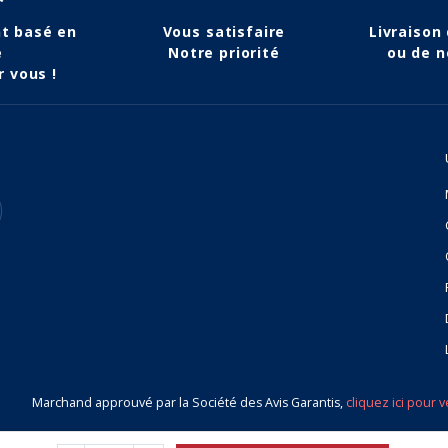
nt basé en
Vous satisfaire
Livraison
e
Notre priorité
ou de n
r vous !
Marchand approuvé par la Société des Avis Garantis,
cliquez ici pour v