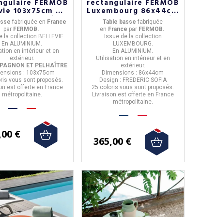
ngulaire FERMOB
rectangulaire FERMOB
vie 103x75cm en
Luxembourg 86x44cm
al - 25 coloris
en métal - 25 coloris
asse
fabriquée en
Franc
e
Table basse
fabriquée
par
FERMOB.
en
France
par
FERMOB.
e la
collection BELLEVIE.
Issue de la
collection
En
ALUMINIUM
.
LUXEMBOURG.
sation
en intérieur et en
En
ALUMINIUM
.
extérieur.
Utilisation
en intérieur et en
PAGNON ET PELHAÎTRE
extérieur.
ensions :
103x75cm
Dimensions : 86x44cm
ris
vous sont proposés.
Design : FREDERIC SOFIA
on est offerte en France
25 coloris
vous sont proposés.
métropolitaine.
Livraison est offerte en France
métropolitaine.
,00 €
365,00 €