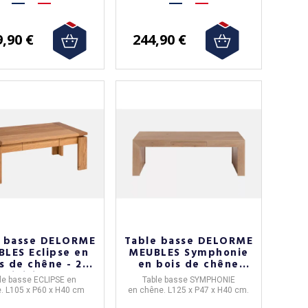
avis)
9,90 €
244,90 €
e basse DELORME
Table basse DELORME
LES Eclipse en
MEUBLES Symphonie
s de chêne - 2
en bois de chêne
finitions
125x47x40cm - 2
le basse
ECLIPSE en
Table basse
SYMPHONIE
finitions
. L105 x P60 x H40 cm
en
chêne
. L125 x P47 x H40 cm.