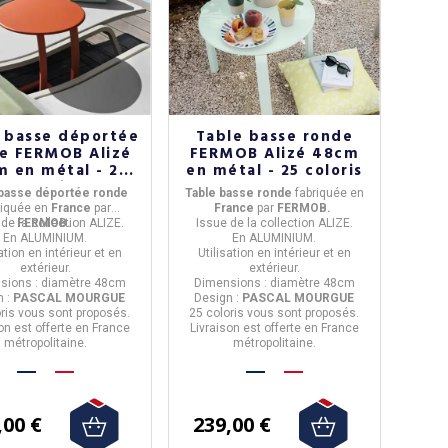
 basse déportée
Table basse ronde
e FERMOB Alizé
FERMOB Alizé 48cm
 en métal - 25
en métal - 25 coloris
coloris
 basse déportée ronde
Table basse ronde
fabriquée en
riquée en
Franc
e
par
Franc
e
par
FERMOB.
 de la
FERMOB.
collection ALIZE.
Issue de la
collection ALIZE.
En
ALUMINIUM
.
En
ALUMINIUM
.
sation
en intérieur et en
Utilisation
en intérieur et en
extérieur.
extérieur.
sions : diamètre 48cm
Dimensions : diamètre 48cm
n :
PASCAL MOURGUE
Design :
PASCAL MOURGUE
ris
vous sont proposés.
25 coloris
vous sont proposés.
on est offerte en France
Livraison est offerte en France
métropolitaine.
métropolitaine.
,00 €
239,00 €