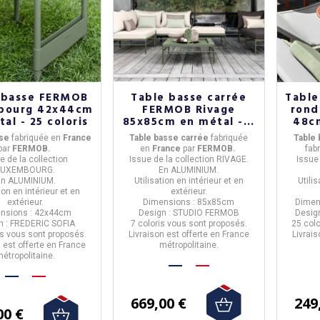
 basse FERMOB
Table basse carrée
Table
bourg 42x44cm
FERMOB Rivage
rond
al - 25 coloris
85x85cm en métal - 7
48cm
coloris
sse
fabriquée en
France
Table basse carrée
fabriquée
Table
par
FERMOB.
en
France
par
FERMOB.
fab
e de la
collection
Issue de la
collection RIVAGE.
Issue
LUXEMBOURG.
En
ALUMINIUM
.
En
ALUMINIUM
.
Utilisation
en intérieur et en
Utili
tion
en intérieur et en
extérieur.
extérieur.
Dimensions : 85x85cm
Dimen
nsions : 42x44cm
Design : STUDIO FERMOB
Desig
n : FREDERIC SOFIA
7 coloris
vous sont proposés.
25 colo
is
vous sont proposés.
Livraison est offerte en France
Livrais
n est offerte en France
métropolitaine.
étropolitaine.
669,00 €
249
00 €