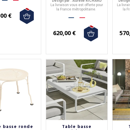
60x100cm
Design par : Aurélie RICHARD
Design
La livraison vous est offerte pour
La livra
la France métropolitaine.
la F
,00 €
620,00 €
570
e basse ronde
Table basse