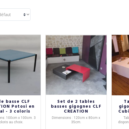
le basse CLF
Set de 2 tables
T
ION Potosi en
basses gigognes CLF
gig
l - 3 coloris
CREATION
Cubi
ns: 100cm x 100cm. 3
Dimensions : 120cm x 80cm x
Tab
oloris au choix.
35cm.
dispon
: 