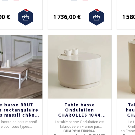
90 €
1 736,00 €
1 58
e basse BRUT
Table basse
Ta
e rectangulaire
Ondulation
hau
s massif chêne
CHAROLLES 1844
CH
tement blanc
Dune brillant
D
e basse en bois massif
La
table basse Ondulation
est
La
t
60x100cm
le pour tous types
fabriquée en
France
par
Ond
rieurs! Dimensions:
CHAROLLES 1844.
Hauteur : 30cm
en
Fran