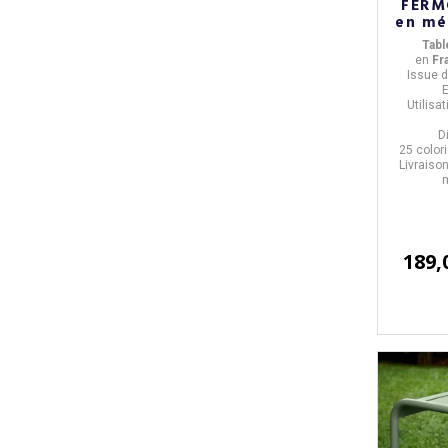
FERM
en mét
Tabl
en
Fr
Issue d
Utilisa
D
25 color
Livraiso
m
189,