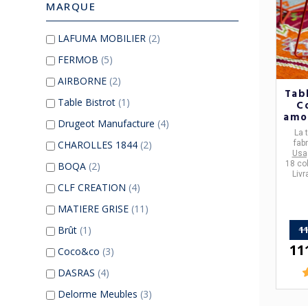
MARQUE
LAFUMA MOBILIER
(2)
FERMOB
(5)
AIRBORNE
(2)
Tab
Table Bistrot
(1)
C
amov
Drugeot Manufacture
(4)
La
t
fab
CHAROLLES 1844
(2)
Usag
18 co
BOQA
(2)
Livr
CLF CREATION
(4)
MATIERE GRISE
(11)
11
Brût
(1)
11
Coco&co
(3)
DASRAS
(4)
Delorme Meubles
(3)