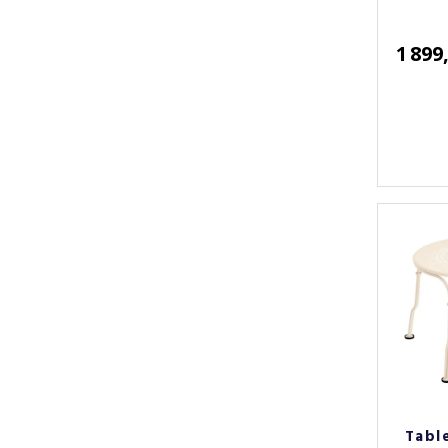
1 899
Tabl