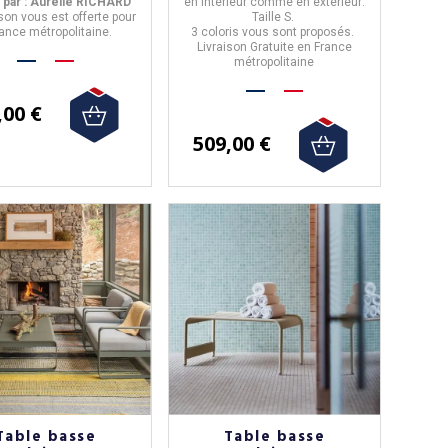
 par : Aurélie RICHARD
en
intérieur
comme en
extérieur
.
ison vous est offerte pour
Taille S.
rance métropolitaine.
3 coloris
vous sont proposés.
Livraison Gratuite en France
métropolitaine
,00 €
509,00 €
Table basse
Table basse