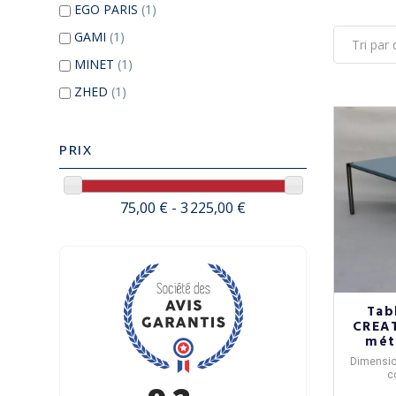
EGO PARIS
(1)
GAMI
(1)
MINET
(1)
ZHED
(1)
PRIX
75,00 € - 3 225,00 €
Tab
CREAT
méta
Dimensio
c