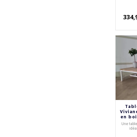
334,
Tabl
Vivian
en boi
piè
Une tabl
idéa
d'inté