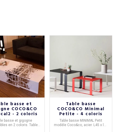
able basse et
Table basse
ogne COCO&CO
COCO&CO Minimal
cal2 - 2 coloris
Petite - 4 coloris
le basse
et
gigogne
Table basse MINIMAL
Petit
ibles en
2 coloris
. Table
modèle
Coco&co
, acier. L45 x l35
L100 x l60 x H30 cm
x H26 cm. 4 coloris disponibles.