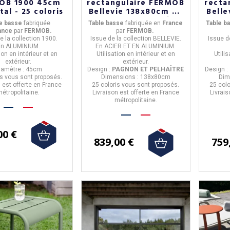
OB 1900 45cm
rectangulaire FERMOB
recta
al - 25 coloris
Bellevie 138x80cm en
Belle
métal - 25 coloris
mét
e basse
fabriquée
Table basse
fabriquée en
Franc
e
Table b
ance
par
FERMOB.
par
FERMOB.
e la
collection 1900.
Issue de la
collection BELLEVIE.
Issue d
En
ALUMINIUM
.
En
ACIER ET EN ALUMINIUM
.
tion
en intérieur et en
Utilisation
en intérieur et en
Utili
extérieur.
extérieur.
iamètre : 45cm
Design :
PAGNON ET PELHAÎTRE
Design :
is
vous sont proposés.
Dimensions :
138x80cm
Dim
n est offerte en France
25 coloris
vous sont proposés.
25 colo
étropolitaine.
Livraison est offerte en France
Livrais
métropolitaine.
00 €
839,00 €
759