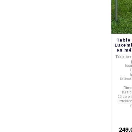
Table
Luxem
en mét
Table ba
Issu
Utilisa
Dime
Desig
25 color
Livraiso
m
249,