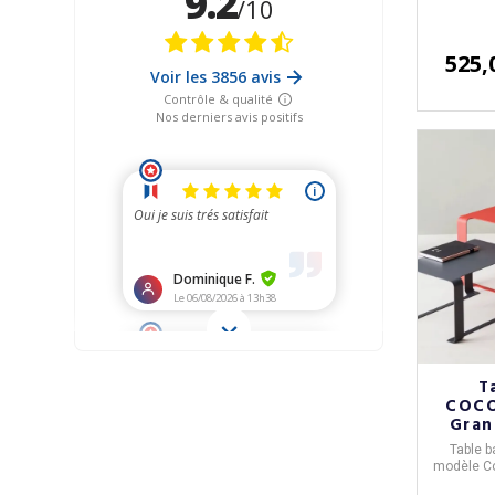
525,
T
COCO
Gran
Table 
modèle
C