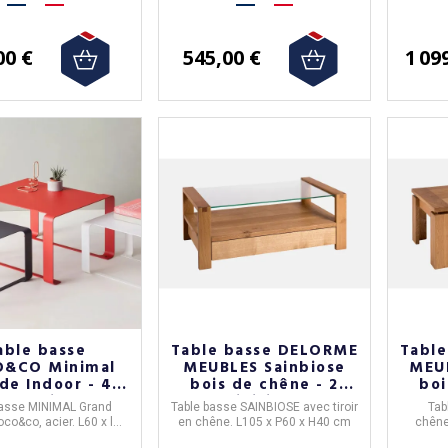
(1 
00 €
545,00 €
1 09
able basse
Table basse DELORME
Tabl
&CO Minimal
MEUBLES Sainbiose
MEUB
de Indoor - 4
bois de chêne - 2
boi
coloris
finitions
basse MINIMAL
Grand
Table basse
SAINBIOSE avec tiroir
Tab
oco&co
, acier. L60 x l50
en chêne. L105 x P60 x H40 cm
chêne
x H30 cm.