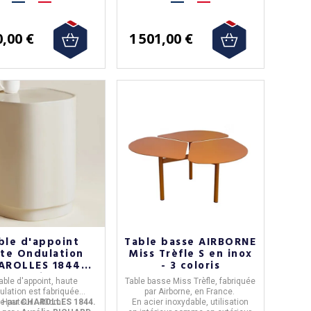
0,00 €
1 501,00 €
ble d'appoint
Table basse AIRBORNE
te Ondulation
Miss Trèfle S en inox
AROLLES 1844
- 3 coloris
une brillant
able d'appoint, haute
Table basse Miss Trèfle
, fabriquée
ulation
est fabriquée
par
Airborne
, en
France
.
ce
Hauteur : 40cm
par
CHAROLLES 1844.
En
acier inoxydable
, utilisation