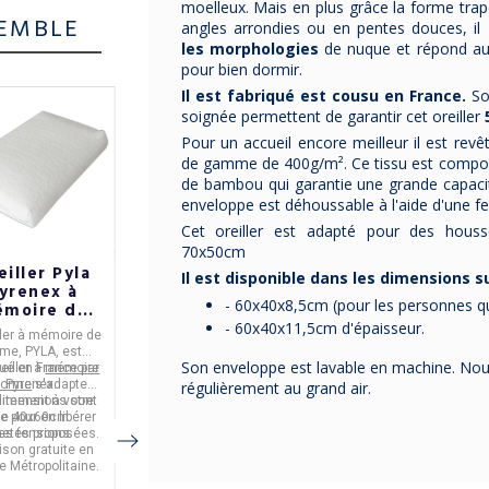
moelleux. Mais en plus grâce la forme tra
EMBLE
angles arrondies ou en pentes douces, il
les morphologies
de nuque et répond aux
pour bien dormir.
Il est fabriqué est cousu en France.
Son
soignée permettent de garantir cet oreiller
-10%
Pour un accueil encore meilleur il est rev
de gamme de 400g/m². Ce tissu est compos
de bambou qui garantie une grande capacit
enveloppe est déhoussable à l'aide d'une fe
Cet oreiller est adapté pour des housse
70x50cm
eiller Pyla
Oreiller
Poêle
Il est disponible dans les dimensions s
yrenex à
Modulo
antiadhésive
- 60x40x8,5cm (pour les personnes qui
moire de
Pyrenex
CRISTEL
forme
classique - 3
Casteline
- 60x40x11,5cm d'épaisseur.
ller à mémoire de
L'
oreiller MODULO
Poêle avec revêtement
x60cm - 2
fermetés 4
amovible - 7
rme, PYLA,
est
classique
est fabriqué
antiadhérent Exceliss
fermetés
tailles
tailles
Son enveloppe est lavable en machine. Nou
qué en
eiller à
France par
mémoire
Cet oreiller naturel est
en
France
par
PYRENE
fabriquée en
En
acier inoxydable.
France
forme
Pyrenex.
s'adapte
X
et est réalisé avec
composé de
50%
Elle est
par
CRISTEL.
issue de la
régulièrement au grand air.
dimensions sont
aitement à votre
OREILLER SOUPLE ou
des plumettes et du
plumettes et 50%
collection Casteline
 pour en libérer
de
40x60cm
.
duvet de canard de
FERME.
duvet.
Elle s'utilise avec des
amovible
metés proposées.
les tensions
3 modèles vous sont
France neuf.
poignées/anses
aison gratuite en
proposé, dans 4
amovibles qui sont à
Elle est
compatible
e Métropolitaine.
Il est livré dans son
dimensions.
avec tous les feux
commander
sac en coton.
dont induction
SANS PFAS NI
séparément.