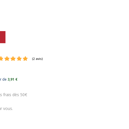
ur de
3,91 €
(2 avis)
s frais dès 50€
r vous.