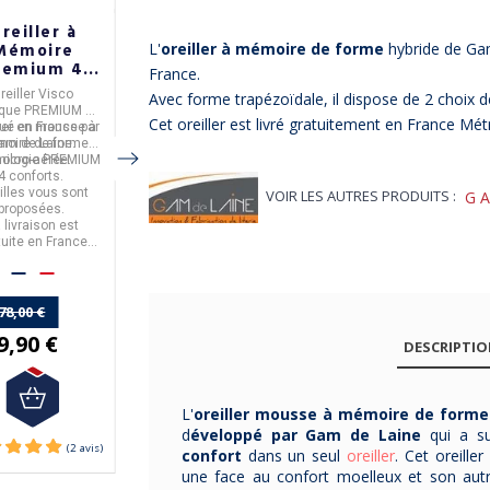
reiller à
Oreiller All in
Oreiller
Mémoire
one Drouault
Altiform 3D
L'
oreiller à mémoire de forme
hybride de Gam
remium 4
moelleux -
André Renault
France.
nforts Gam
40x55cm
60x40cm
reiller Visco
DROUAULT
fabrique en
Oreiller Altiform 3D
de
Avec forme trapézoïdale, il dispose de 2 choix d
de Laine
ique PREMIUM 4C
France
l'oreiller
All in
haute qualité d'
André
Cet oreiller est livré gratuitement en France Mét
qué en
ller en mousse à
France
par
Un oreiller
One
moelleux,
.
Livraison gratuite en
Renault
pour un
oire de forme
am de Laine.
au garnissage fait de
France Métropolitaine.
maintien optimal des
nologie PREMIUM
micro-aérée.
mousse à mémoire de
La livraison est
cervicales.
4 conforts.
gratuite en France
forme
.
ailles vous sont
Métropolitaine.
VOIR LES AUTRES PRODUITS :
G
proposées.
100,00 €
 livraison est
75,00 €
tuite en France
180,00 €
tropolitaine.
116,90 €
78,00 €
9,90 €
DESCRIPTI
L'
oreiller mousse à mémoire de forme
d
éveloppé par Gam de Laine
qui a s
confort
dans un seul
oreiller
. Cet oreill
une face au confort moelleux et son aut