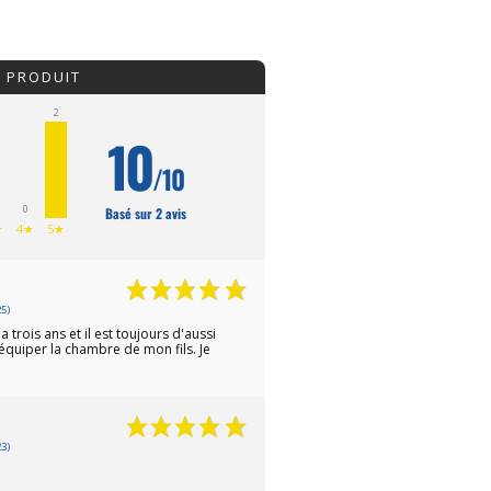
1 258,00 €
64,90 €
289,00 €
767,50 
224,50 €
U PRODUIT
2
10
/10
0
Basé sur 2 avis
★
4★
5★
5)
a trois ans et il est toujours d'aussi
équiper la chambre de mon fils. Je
3)