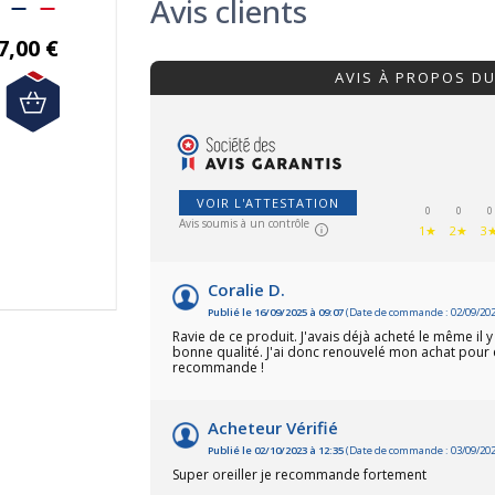
Avis clients
Livraison gratuite en
SUBSTANCE TOXIQUE
France Métropolitaine.
7 tailles
vous sont
7,00 €
proposées.
La livraison est
AVIS À PROPOS D
gratuite en France
138,00 €
Métropolitaine à partir
de 50€ d'achats.
179,90 €
161,91 €
VOIR L'ATTESTATION
0
0
0
Avis soumis à un contrôle
1★
2★
3
Coralie D.
Publié le 16/09/2025 à 09:07
(Date de commande : 02/09/202
(6 avis)
Ravie de ce produit. J'avais déjà acheté le même il y 
bonne qualité. J'ai donc renouvelé mon achat pour 
recommande !
(2 avis)
Acheteur Vérifié
Publié le 02/10/2023 à 12:35
(Date de commande : 03/09/202
Super oreiller je recommande fortement