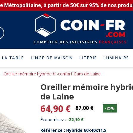
e Métropolitaine, à partir de 50€ sur 95% de nos produit
COMPTOIR DES INDUSTRIES
FRANÇAISES
 LA TABLE
LINGE DE MAISON
LITERIE
LUMINAIRE
Oreiller mémoire hybride bi-confort Gam de Laine
Oreiller mémoire hybri
de Laine
64,90 €
87,00 €
-25%
Économisez :
-22,10 €
Référence : Hybride 60x40x11,5