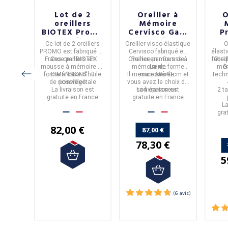
er
Lot de 2
Oreiller à
O
 Pilo
oreillers
Mémoire
l
BIOTEX Promo
Cervisco Gam
P
que
à mémoire de
de Laine
co
PILO
Ce
lot de 2 oreillers
Oreiller visco-élastique
O
 de
forme - 2
abriqué
PROMO
est fabriqué en
Cervisco
fabriqué en
élast
dium
tailles
ium à
ROUAU
France
Ces oreillers
par
BIOTEX
en
.
Oreiller en
France
par
mousse à
Gam de
fabri
Orei
les
orme
.
mousse à mémoire de
mémoire de forme
Laine.
mém
G
vous
forme à base d'huile
DIMENSIONS : 2
Il mesure
micro-aérée.
60x40cm
et
Tech
ées.
de ricin végétale
possibles
vous avez le choix de
 est
La livraison est
son épaisseur.
La livraison est
2 t
rance
gratuite en France
gratuite en France
ine.
Métropolitaine à partir
Métropolitaine.
La
de 50€ d'achats.
gra
Mé
82,00 €
87,00 €
78,30 €
5