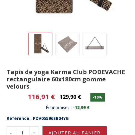
Tapis de yoga Karma Club PODEVACHE
rectangulaire 60x180cm gomme
velours
116,91 €
129,90 €
-10%
Économisez :
-12,99 €
Référence : PDV05596SB04YG
-
+
AJOUTER AU PANIER