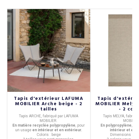
Tapis d'extérieur LAFUMA
Tapis d'extéri
e
MOBILIER Arche beige - 2
MOBILIER Melya
tailles
- 2 colo
E
Tapis ARCHE,
fabriqué par
LAFUMA
Tapis MELYA,
fabriqu
ce
MOBILIER.
MOBILIER
En matière recyclée polypropylène
, pour
En polypropylène
, po
un
usage
en intérieur et en extérieur.
intérieur et en e
Coloris :
beige
Dimensions :
20