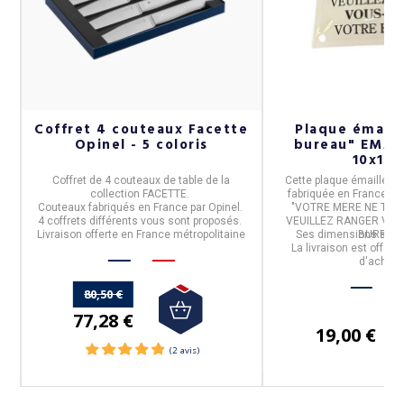
Coffret 4 couteaux Facette
Plaque émaill
Opinel - 5 coloris
bureau" EMAI
10x15
Coffret de
4 couteaux de table
de la
Cette
plaque émaillée
r
collection
FACETTE
.
fabriquée en France
pa
Couteaux fabriqués en
France
par
Opinel
.
"VOTRE MERE NE TRAVA
4 coffrets différents vous sont proposés.
VEUILLEZ RANGER VO
Livraison offerte en France métropolitaine
Ses dimensions sont
BUREAU"
La livraison est offerte
d'achats
80,50 €
77,28 €
19,00 €