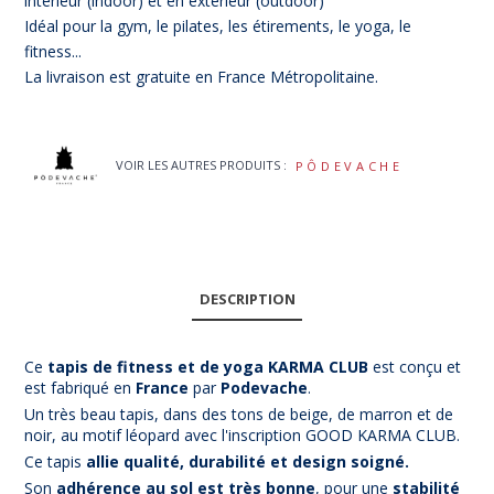
intérieur (indoor) et en extérieur (outdoor)
Idéal pour la gym, le pilates, les étirements, le yoga, le
fitness...
La livraison est gratuite en France Métropolitaine.
VOIR LES AUTRES PRODUITS :
PÔDEVACHE
DESCRIPTION
Ce
tapis de fitness et de yoga
KARMA CLUB
est conçu et
est fabriqué en
France
par
Podevache
.
Un très beau tapis, dans des tons de beige, de marron et de
noir, au motif léopard avec l'inscription GOOD KARMA CLUB.
Ce tapis
allie qualité, durabilité et design soigné.
Son
adhérence au sol est très bonne
, pour une
stabilité