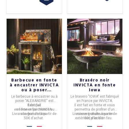
Barbecue en fonte
Braséro noir
à encastrer INVICTA
INVICTA en fonte
ou à poser
Iowa
Alexandrie
Le
barbecue à encastrer ou à
Le
brasero "IOWA"
est fabriqué
poser "ALEXANDRIE"
est
en
France
par
INVICTA.
Il est fait
fabriqué
Il est fait en
fonte
et
vous
en
en
fonte
France
et
fonctionne au
par
INVICTA.
permettra de profiter d'un
Livraison gratuite à partir de
charbon de bois
.
Livraison gratuite à partir de
moment chaleureux en
50€ d'achat.
extérieur, près d'un feu.
50€ d'achat.