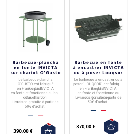
Barbecue-plancha
Barbecue en fonte
en fonte INVICTA
à encastrer INVICTA
sur chariot O'Gusto
ou à poser Louqsor
Le
barbecue-plancha
Le
barbecue à encastrer ou à
O'GUSTO
est fabriqué
poser "LOUQSOR"
est fabriqué
en
France
Il est fait
par
INVICTA.
en
France
Il est fait
par
INVICTA.
en
fonte
et
fonctionne au bois
en
fonte
et
fonctionne au
ou au charbon
Sur chariot.
.
Livraison gratuite à partir de
charbon de bois
.
Livraison gratuite à partir de
50€ d'achat.
50€ d'achat.
370,00 €
390,00 €