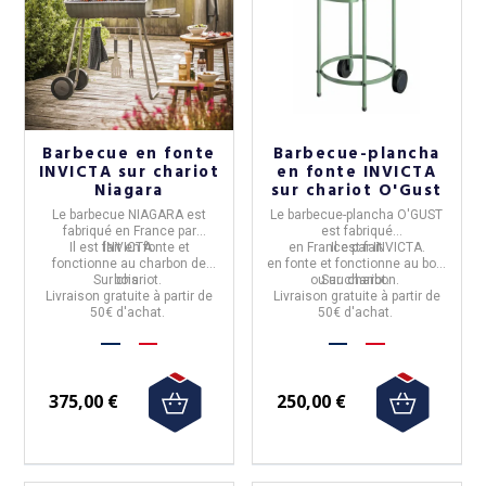
Barbecue en fonte
Barbecue-plancha
INVICTA sur chariot
en fonte INVICTA
Niagara
sur chariot O'Gust
Le
barbecue NIAGARA
est
Le
barbecue-plancha O'GUST
fabriqué en
France
par
est fabriqué
Il est fait en
INVICTA.
fonte
et
en
France
Il est fait
par
INVICTA.
fonctionne au charbon de
en
fonte
et
fonctionne au bois
Sur chariot.
bois
.
ou au charbon
Sur chariot.
.
Livraison gratuite à partir de
Livraison gratuite à partir de
50€ d'achat.
50€ d'achat.
375,00 €
250,00 €