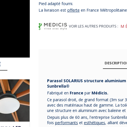
Pied adapté fourni.
La livraison est
offerte
en France Métropolitaine
VOIR LES AUTRES PRODUITS :
M
E
DESCRIPTI
P
arasol SOLARIUS structure aluminium (
Sunbrella®
Fabriqué en
France
par
Médicis.
Ce parasol droit, de grand format (3m sur 
avec des matériaux haut de gamme. La toile
une structure en aluminium avec baleine et
Depuis plus de 60 ans, l'entreprise Sunbrella
fois
performants
et
esthétiques
, alliant d