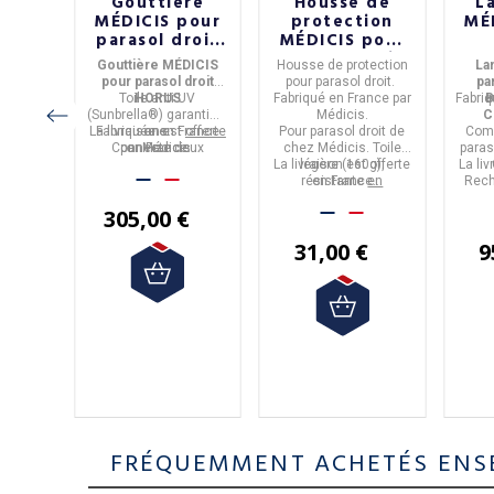
l
Gouttière
Housse de
L
IS
MÉDICIS pour
protection
MÉ
 XXL
parasol droit
MÉDICIS pour
GA -
HORUS
parasol droit
BO
EGA
Gouttière MÉDICIS
Housse de protection
La
is
C
nium et
pour parasol droit
pour parasol droit.
pa
la®.
nce
par
Toile anti UV
HORUS
Fabriqué en
France par
Fabri
B
(Sunbrella®) garantie 5
Médicis.
C
UV
La livraison est
Fabriquée en
ans.
France
offerte
Pour
parasol droit
de
Comp
rantie 5
Connecte deux
par
en France
Médicis.
chez Médicis.
Toile
paras
t
is au
offerte
parasols HORUS.
Métropolitaine.
La livraison est offerte
légère (160g),
La li
e
résistante
en France
en
Rech
mx3,5m.
ine.
Métropolitaine.
polyester.
Mé
305,00 €
en
Temp
orcée.
 €
31,00 €
9
urni.
ection
FRÉQUEMMENT ACHETÉS ENS