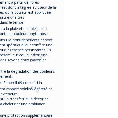
Parasol droit
Parasol
Paraso
ement à partir de fibres
MÉDICIS 2x2m
MÉDICIS carré
MÉDICIS c
r est donc intégrée au cœur de la
DORADO
grand très
très gra
ues où la couleur est appliquée
structure
format 4x4m
format 5
Parasol
droit
DORADO
Parasol DELPHINA
Parasol car
assure une très
transfert teck
DELPHINA
HORUS
de 2m sur 2m,
structure aluminium
professionnel
 dans le temps.
- 8 coloris
Fabriqué
structure aluminium
en France par
Fabriqué en
et toile Sunbrella®
France
par
Fabriqué en
grand format 
Fran
finition transfert Teck.
Médicis.
Médicis.
HORUS.
Médicis.
à la pluie et au soleil, ainsi
Toile anti UV
Toile anti UV
Toile anti 
ront leur couleur longtemps !
(Sunbrella®) garantie 5
(Sunbrella®) garantie 5
(Sunbrella®) gar
ons UV
, sont
déperlants
et sont
La livraison est
ans.
offerte
La livraison est
ans.
offerte
Surface XXL
ans.
Surface de 2x2m.
en France
Surface de 4mx4m.
en France
5mx5m.
ment spécifique leur confère une
Métropolitaine.
Structure en
Métropolitaine.
Structure en
La livraison est
Structure e
ur les taches persistantes, ils
Aluminium
finition
aluminium.
Aluminium
en France
perdre leur couleur d'origine.
transfert Teck.
Pied en granit avec
Se fixe uniqu
Métropolitai
635,00 €
2 999,00 €
Pied adapté fourni.
roulette fourni.
dans le sol, gr
c des savons doux (savon de
Housse de protection
son système
4 024,00 
fournie.
fixation.
tre la dégradation des couleurs,
Housse de prot
fournie.
ttement.
e Sunbrella® couleur Lin.
nt rapport solidité/légèreté et
extérieure.
'est un transfert d'un décor de
 la chaleur et une ambiance
 une protection supplémentaire