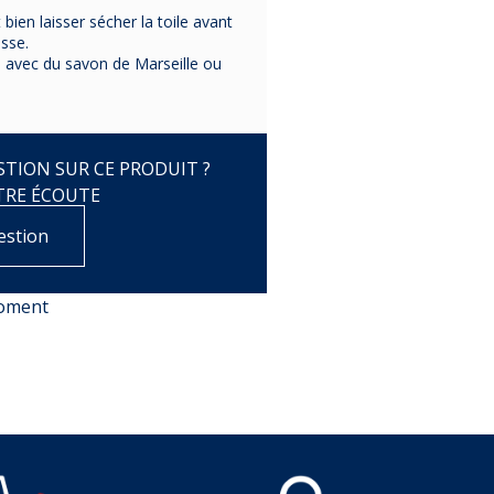
94,95 €
 bien laisser sécher la toile avant
89,90 €
usse.
ède avec du savon de Marseille ou
TION SUR CE PRODUIT ?
TRE ÉCOUTE
estion
moment