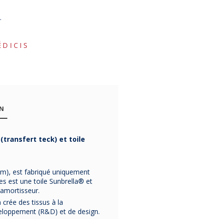
.
ÉDICIS
ON
transfert teck) et toile
3m), est fabriqué uniquement
s est une toile Sunbrella® et
 amortisseur.
 crée des tissus à la
éveloppement (R&D) et de design.