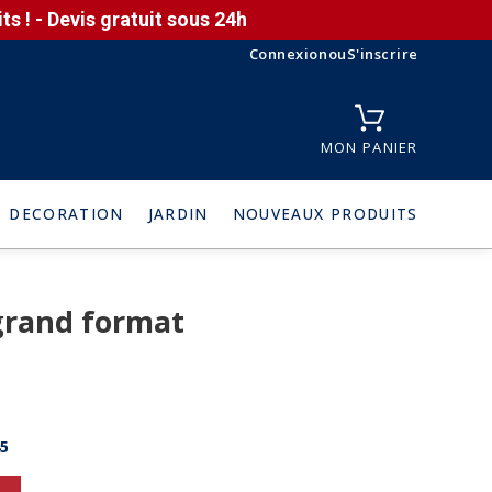
s ! - Devis gratuit sous 24h
Connexion
ou
S'inscrire
MON PANIER
DECORATION
JARDIN
NOUVEAUX PRODUITS
grand format
5