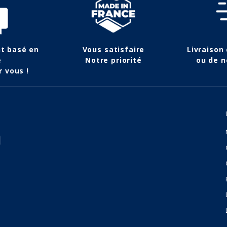
nt basé en
Vous satisfaire
Livraison
e
Notre priorité
ou de n
r vous !