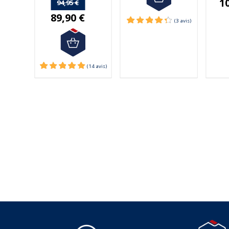
1
94,95 €
89,90 €