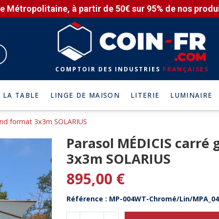
e Métropolitaine, à partir de 50€ sur 95% de nos produit
COMPTOIR DES INDUSTRIES
FRANÇAISES
 LA TABLE
LINGE DE MAISON
LITERIE
LUMINAIRE
rand format 3x3m SOLARIUS
Parasol MÉDICIS carré 
3x3m SOLARIUS
895,00 €
Référence : MP-004WT-Chromé/Lin/MPA_04