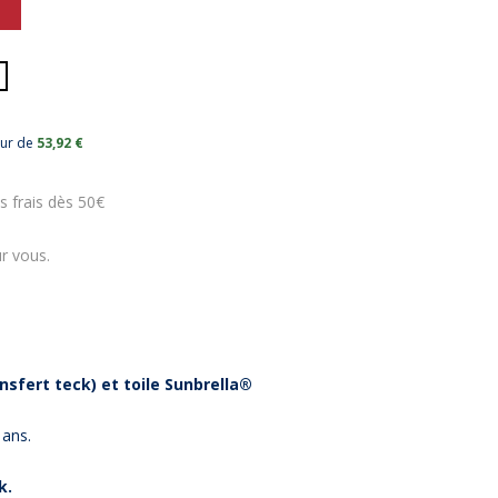
eur de
53,92 €
s frais dès 50€
r vous.
sfert teck) et toile Sunbrella®
 ans.
k.