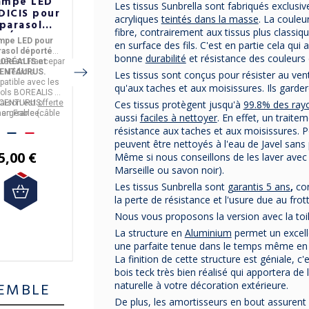
ampe LED
Parasol
Parasol droit
Les tissus Sunbrella sont fabriqués exclusiv
DICIS pour
déporté
MÉDICIS 2x2m
acryliques
teintés dans la masse
. La couleu
parasol
MÉDICIS 3x3m
DORADO
fibre, contrairement aux tissus plus classiq
RÉALIS et
CENTAURUS - 7
structure
mpe LED pour
Parasol déporté grand
Parasol
droit
DORADO
en surface des fils. C'est en partie cela qui 
ENTAURUS
coloris
anthracite - 8
rasol déporté
modèle 3x3m
de 2m sur 2m,
bonne
durabilité
et résistance des couleurs
coloris
quée en
ORÉALIS et
France
par
Fabriqué en
CENTAURUS.
France par
Fabriqué en
structure aluminium
France par
ENTAURUS.
Médicis.
Médicis.
finition anthracite.
Médicis.
Les tissus sont conçus pour résister au vent, 
atible avec les
Toile anti UV
Toile anti UV
qu'aux taches et aux moisissures. Ils garde
ols BOREALIS et
(Sunbrella®) garantie 5
(Sunbrella®), avec une
Ces tissus protègent jusqu'à
99.8% des ray
vraison est
CENTURUS.
offerte
La livraison est
ans (7 coloris au
offerte
garantie de 5 ans.
Surface de 2x2m.
argeable (câble
en France
en France
choix).
Structure en
aussi
faciles à nettoyer
. En effet, un traite
tropolitaine.
fourni).
Surface de 3mx3m.
Métropolitaine.
Plusieurs coloris vous
Aluminium couleur
résistance aux taches et aux moisissures. Po
s de charge : 5
Structure en
sont proposés.
Anthracite.
peuvent être nettoyés à l'eau de Javel sans 
heures.
Aluminium avec
La livraison est
Pied adapté fourni.
offerte
5,00 €
2 149,00 €
transfert Teck.
en France
Même si nous conseillons de les laver ave
Pied adapté fourni
Métropolitaine.
Marseille ou savon noir).
avec.
Les tissus Sunbrella sont
garantis 5 ans
,
con
House de protection
611,00 €
fournie.
la perte de résistance et l'usure due au fro
Nous vous proposons la version avec la toil
La structure en
Aluminium
permet un excelle
une parfaite tenue dans le temps même en 
La finition de cette structure est géniale, c
bois teck très bien réalisé qui apportera de
naturelle à votre décoration extérieure.
EMBLE
De plus, les amortisseurs en bout assurent