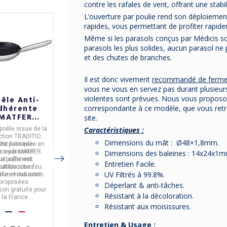
contre les rafales de vent, offrant une stabil
L’ouverture par poulie rend son déploiemen
rapides, vous permettant de profiter rapide
-18%
Même si les parasols conçus par Médicis s
parasols les plus solides, aucun parasol n
et des chutes de branches.
Il est donc vivement
recommandé de fermer 
vous ne vous en servez pas durant plusieurs
violentes sont prévues. Nous vous proposo
êle Anti-
Cocotte en
Poêle à mini
dhérente
fonte STAUB
blinis acier
correspondante à ce modèle, que vous ret
MATFER
Citrouille
Mineral B De
site.
dition Pro
24cm
Buyer
Caractéristiques :
poêle
issue de la
La
cocotte citrouille
La
poêle à mini
n inox - 4
ction
TRADITION
est fabriquée en
blinis
en
acier
de la
tailles
Dimensions du mât : Ø48×1,8mm.
Elle possède
est fabriquée en
Cette cocotte en forme
France par STAUB.
Le diamètre de la poêle
collection
Minéral B
nce
n
revêtement
par
MATFER.
de Citrouille
mesure
est de 27cm, ce qui
est
fabriquée en
Dimensions des baleines : 14x24x1mm
antiadhérent
La poêle est
Ce modèle en fonte
24cm.
convient pour 16 minis
France
par
De Buyer
.
Entretien Facile.
atible tous feux
ulticouches.
alimentaire est
blinis de 4cm de
UV Filtrés à 99.8%.
our et induction.
ailles vous sont
Elle est idéale pour des
compatible avec
diamètre.
46,00 €
proposées.
toutes les sources de
préparations de
3 à 4
Déperlant & anti-tâches.
ison gratuite pour
La livraison est
chaleur dont
personnes.
Résistant à la décoloration.
la France
gratuite en France
l'induction.
étropolitaine
Métropolitaine à partir
Résistant aux moisissures.
de 50€ d'achats
Entretien & Usage :