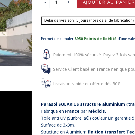
-
+
AJOUTER AU PANIER
Délai de livraison : 5 jours (hors délai de fabrication)
Permet de cumuler
8950 Points de fidélité
d'une val
Paiement 100% sécurisé. Payez 3 fois san
Service Client basé en France rien que pou
Livraison rapide et offerte dès 50€
P
arasol SOLARIUS structure aluminium (tran
Fabriqué en
France
par
Médicis.
Toile anti UV (Sunbrella®) couleur Lin garantie 5
Surface de 3x3m.
Structure en Aluminium
finition transfert Tec