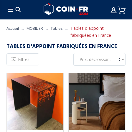
% BONS PLANS
CUISINE
MOBILIER
ART 
Tables d'appoint
Accueil
MOBILIER
Tables
fabriquées en France
TABLES D'APPOINT FABRIQUÉES EN FRANCE
Filtres