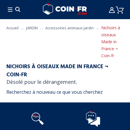
% BONS PLANS
CUISINE
MOBILIER
ART 
Nichoirs à
Accueil
JARDIN
Accessoires animaux jardin
oiseaux
Made in
France ¬
Coin-fr
NICHOIRS À OISEAUX MADE IN FRANCE ¬
COIN-FR
Désolé pour le dérangement.
Recherchez à nouveau ce que vous cherchez