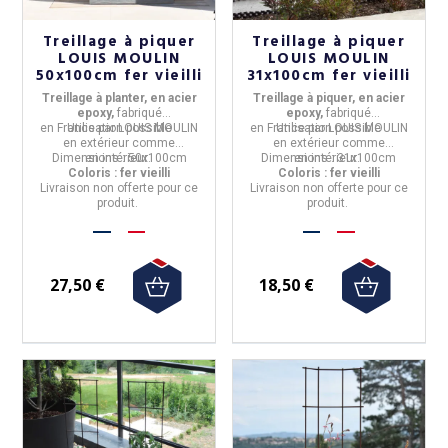
Treillage à piquer
Treillage à piquer
LOUIS MOULIN
LOUIS MOULIN
50x100cm fer vieilli
31x100cm fer vieilli
Treillage à planter, en acier
Treillage à piquer, en acier
epoxy,
fabriqué
epoxy,
fabriqué
en
France
Utilisation possible
par
LOUIS MOULIN
en
France
Utilisation possible
par
LOUIS MOULIN
en
extérieur
comme
en
extérieur
comme
Dimensions :
en
intérieur
50x100cm
.
Dimensions :
en
intérieur
31x100cm
.
Coloris : fer vieilli
Coloris : fer vieilli
Livraison non offerte pour ce
Livraison non offerte pour ce
produit.
produit.
27,50 €
18,50 €