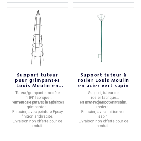
Support tuteur
Support tuteur à
pour grimpantes
rosier Louis Moulin
Louis Moulin en
en acier vert sapin
acier Tipi -
Tuteur/grimpante modèle
Support, tuteur de
anthracite
"TIPI"
fabriqué
rosier
fabriqué
Permet de soutenir les plantes
en
France
par
Louis Moulin.
en
Permet de soutenir vos
France
par
Louis Moulin.
grimpantes.
rosiers.
En
acier
, avec peinture Epoxy
En
acier
, avec
finition vert
finition anthracite.
sapin.
Livraison non offerte pour ce
Livraison non offerte pour ce
produit.
produit.