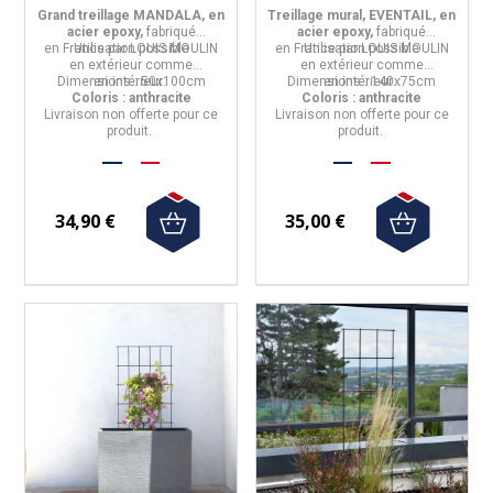
Mandala 55x100cm
140x75cm
Grand treillage MANDALA, en
Treillage mural, EVENTAIL, en
anthracite
acier epoxy,
fabriqué
acier epoxy,
fabriqué
en
France
Utilisation possible
par
LOUIS MOULIN
en
France
Utilisation possible
par
LOUIS MOULIN
en
extérieur
comme
en
extérieur
comme
Dimensions :
en
intérieur
50x100cm
.
Dimensions :
en
intérieur
140x75cm
.
Coloris : anthracite
Coloris : anthracite
Livraison non offerte pour ce
Livraison non offerte pour ce
produit.
produit.
34,90 €
35,00 €