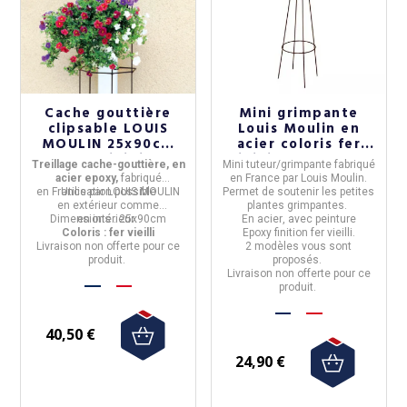
Cache gouttière
Mini grimpante
clipsable LOUIS
Louis Moulin en
MOULIN 25x90cm
acier coloris fer
fer vieilli
vieilli - 2 modèles
Treillage cache-gouttière, en
Mini tuteur/grimpante
fabriqué
acier epoxy,
fabriqué
en
France
par
Louis Moulin.
en
France
Utilisation possible
par
LOUIS MOULIN
Permet de soutenir les petites
en
extérieur
comme
plantes grimpantes.
Dimensions :
en
intérieur
25x90cm
.
En
acier
, avec peinture
Coloris : fer vieilli
Epoxy
finition fer vieilli.
Livraison non offerte pour ce
2 modèles vous sont
produit.
proposés.
Livraison non offerte pour ce
produit.
40,50 €
24,90 €