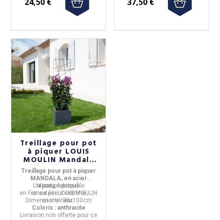
24,50 €
37,50 €
Treillage pour pot
à piquer LOUIS
MOULIN Mandala
30x100cm
Treillage pour pot à piquer
anthracite
MANDALA, en acier
Utilisation possible
epoxy,
fabriqué
en
France
en
extérieur
par
LOUIS MOULIN
comme
Dimensions :
en
intérieur
30x100cm
.
Coloris : anthracite
Livraison non offerte pour ce