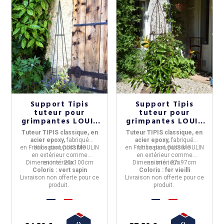
Support Tipis
Support Tipis
tuteur pour
tuteur pour
grimpantes LOUIS
grimpantes LOUIS
MOULIN en
MOULIN 27x97cm
Tuteur TIPIS classique, en
Tuteur TIPIS classique, en
20x100cm vert
fer vieilli
acier epoxy,
fabriqué
acier epoxy,
fabriqué
sapin
en
France
Utilisation possible
par
LOUIS MOULIN
en
France
Utilisation possible
par
LOUIS MOULIN
en
extérieur
comme
en
extérieur
comme
Dimensions :
en
intérieur
20x100cm
.
Dimensions :
en
intérieur
27x97cm
.
Coloris : vert sapin
Coloris : fer vieilli
Livraison non offerte pour ce
Livraison non offerte pour ce
produit.
produit.