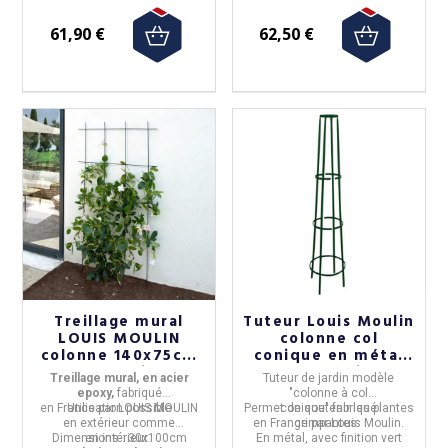
61,90 €
62,50 €
Treillage mural
Tuteur Louis Moulin
LOUIS MOULIN
colonne col
colonne 140x75cm
conique en métal
Anthracite
vert sapin
Treillage mural, en acier
Tuteur de jardin modèle
epoxy,
fabriqué
"colonne à col
en
France
Utilisation possible
par
LOUIS MOULIN
Permet de soutenir les plantes
conique"
fabriqué
en
extérieur
comme
en
France
grimpantes.
par
Louis Moulin.
Dimensions :
en
intérieur
30x100cm
.
En
métal
, avec
finition vert