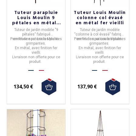
Tuteur parapluie
Tuteur Louis Moulin
Louis Moulin 9
colonne col évasé
pétales en métal -
en métal fer vieilli
fer vieilli
Tuteur de jardin modèle "9
Tuteur de jardin modèle
pétales"
fabriqué
"colonne à col évasé"
fabriqué
Permet de soutenir les plantes
en
France
par
Louis Moulin.
Permet de soutenir les plantes
en
France
par
Louis Moulin.
grimpantes.
grimpantes.
En
métal
, avec
finition fer
En
métal
, avec
finition fer
vieilli.
vieilli.
Livraison non offerte pour ce
Livraison non offerte pour ce
produit.
produit.
134,50 €
137,90 €