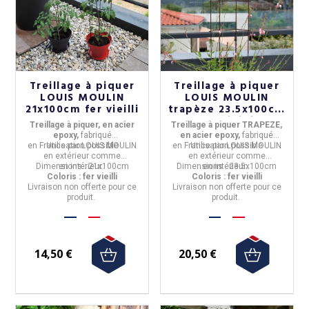
Treillage à piquer
Treillage à piquer
LOUIS MOULIN
LOUIS MOULIN
21x100cm fer vieilli
trapèze 23.5x100cm
fer vieilli
Treillage à piquer, en acier
Treillage à piquer TRAPEZE,
epoxy,
fabriqué
en acier epoxy,
fabriqué
en
France
Utilisation possible
par
LOUIS MOULIN
en
France
Utilisation possible
par
LOUIS MOULIN
en
extérieur
comme
en
extérieur
comme
Dimensions :
en
intérieur
21x100cm
.
Dimensions :
en
intérieur
23.5x100cm
.
Coloris : fer vieilli
Coloris : fer vieilli
Livraison non offerte pour ce
Livraison non offerte pour ce
produit.
produit.
14,50 €
20,50 €