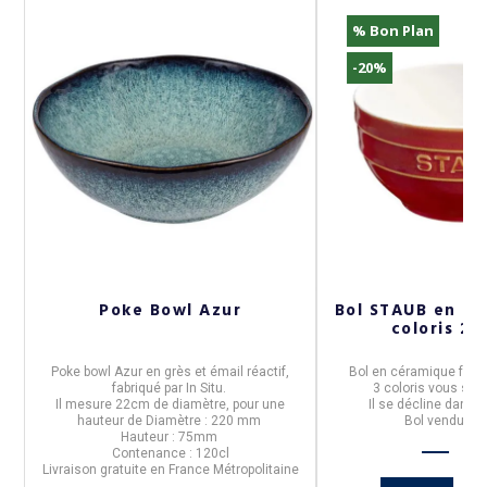
% Bon Plan
-20%
s
Poke Bowl Azur
Bol STAUB en cé
coloris 2 t
Poke bowl
Azur
en grès et émail réactif,
Bol
en
céramique
fabr
,
fabriqué par
In Situ
.
3 coloris
vous son
Il mesure 22cm de diamètre, pour une
Il se décline dans
2
hauteur de Diamètre : 220 mm
Bol vendu à l'
Hauteur : 75mm
Contenance : 120cl
Livraison gratuite en France Métropolitaine