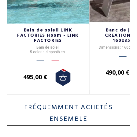
N
Bain de soleil LINK
Banc de jar
FACTORIES Hoom - LINK
CREATION e
FACTORIES
160x35x
 &
Bain de soleil
Dimensions : 160cm x
5 coloris disponibles
490,00 €
495,00 €
FRÉQUEMMENT ACHETÉS
ENSEMBLE