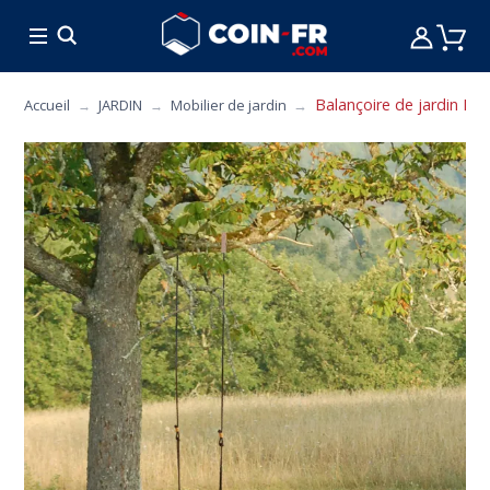
% BONS PLANS
CUISINE
MOBILIER
ART 
Balançoire de jardin Lad
Accueil
JARDIN
Mobilier de jardin