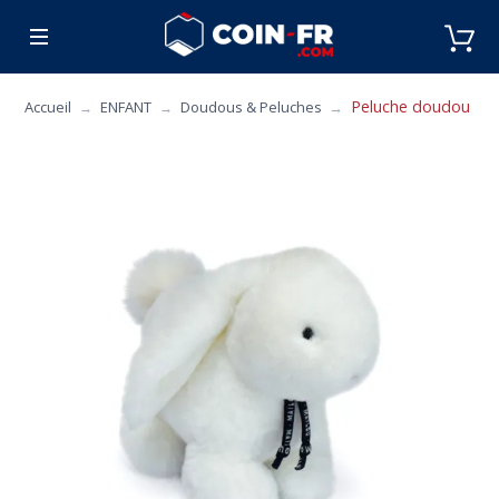
% BONS PLANS
CUISINE
MOBILIER
ART 
Peluche doudou MAIL
Accueil
ENFANT
Doudous & Peluches