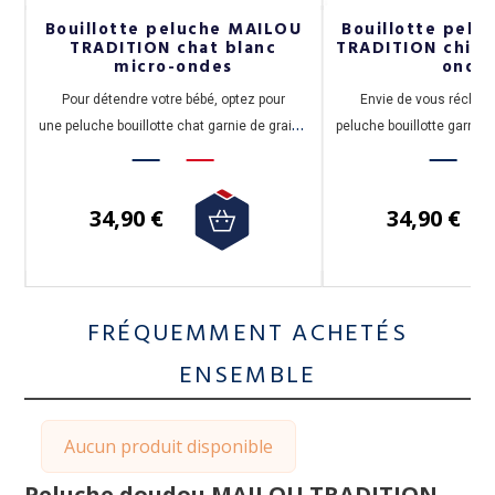
U
Bouillotte peluche MAILOU
Bouillotte pel
TRADITION chat blanc
TRADITION chien
micro-ondes
onde
Pour détendre votre bébé, optez pour
Envie de vous réchauf
une peluche bouillotte chat garnie de grains
peluche bouillotte garnie 
de blé. 30 cm
Vexin (95) ?
34,90 €
34,90 €
FRÉQUEMMENT ACHETÉS
ENSEMBLE
Aucun produit disponible
Peluche doudou MAILOU TRADITION