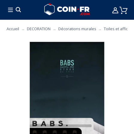
% BONS PLANS
CUISINE
MOBILIER
ART 
Accueil
DECORATION
Décorations murales
Toiles et affiche