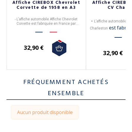
W
Affiche CIREBOX Chevrolet
Affiche CIREBO
Corvette de 1958 en A3
CV Charl
M1
-
L’affiche automobile Affiche Chevrolet
-
L’affiche automobile Af
Corvette
est fabriquée en France par
est fabriq
Cirebox
.
Charleston
- Affiche décorative inspirée de l’univers
par
Cireb
e
automobile et de ses icônes.
- Affiche décorativ
- Disponible en
plusieurs formats
selon le
32,90 €
modèle.
l’univers automobi
-
La livraison est gratuite en France
32,90 €
Métropolitaine à partir de 50€ d'achats.
icônes
- Disponible en
pl
selon le m
-
La livraison est gra
FRÉQUEMMENT ACHETÉS
Métropolitaine à partir 
ENSEMBLE
Aucun produit disponible