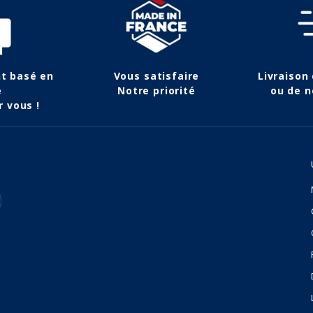
nt basé en
Vous satisfaire
Livraison
e
Notre priorité
ou de n
r vous !