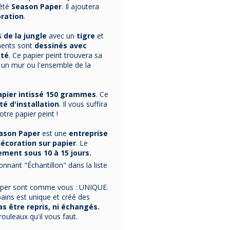
iété
Season Paper
. Il ajoutera
ration
.
 de la jungle
avec un
tigre
et
ments sont
dessinés avec
ité
. Ce papier peint trouvera sa
 un mur ou l'ensemble de la
apier intissé 150 grammes
. Ce
ité d'installation
. Il vous suffira
tre papier peint !
ason Paper
est une
entreprise
écoration sur papier
. Le
tement sous 10 à 15 jours.
onnant "Échantillon" dans la liste
aper sont comme vous : UNIQUE.
ains est unique et créé des
s être repris, ni échangés.
uleaux qu'il vous faut.