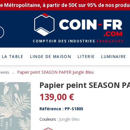
e Métropolitaine, à partir de 50€ sur 95% de nos produit
COMPTOIR DES INDUSTRIES
FRANÇAISES
 LA TABLE
LINGE DE MAISON
LITERIE
LUMINAIRE
Papier peint SEASON PAPER Jungle Bleu
Peints
Papier peint SEASON P
139,00 €
Référence : PP-S1805
Couleurs :
Jungle bleu