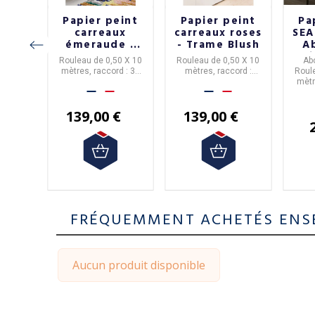
eint
Papier peint
Papier peint
Pa
APER
carreaux
carreaux roses
SEA
s
émeraude -
- Trame Blush
A
Trame
Oli
0 X 10
Rouleau de 0,50 X 10
Rouleau de 0,50 X 10
Ab
Émeraude
t
d : 54
mètres, raccord : 30
mètres, raccord :
Roul
ssé 150
cm. Papier intissé 150
30 cm. Papier intissé
mètr
le à
grammes facile à
150 grammes facile à
cm. P
poser.
poser.
gra
€
139,00 €
139,00 €
FRÉQUEMMENT ACHETÉS ENS
Aucun produit disponible