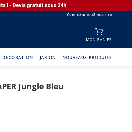
s ! - Devis gratuit sous 24h
Connexion
ou
S'inscrire
MON PANIER
DECORATION
JARDIN
NOUVEAUX PRODUITS
APER Jungle Bleu