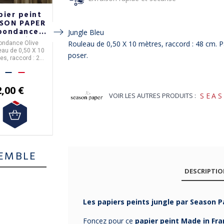
pier peint
Papier peint
Papier peint
SON PAPER
SEASON PAPER
SEASON PAPER
bondance
Animalia Bleu
Arches
Jungle Bleu
ve feuilles
Rouleau de 0,50 X 10 mètres, raccord : 48 cm. P
ondance Olive
Trois coloris. Rouleau
Rouleau de 0,50 X 10
ropicales
eau de 0,50 X 10
de 0,50 X 10 mètres,
mètres, raccord :
71,5
poser.
es, raccord : 23
raccord : 66 et 51 cm.
cm. Papier intissé 150
apier intissé 150
Papier intissé 150
grammes facile à
mmes facile à
grammes facile à
poser.
2,00 €
139,00 €
poser.
poser.
2,00 €
VOIR LES AUTRES PRODUITS :
SEA
EMBLE
DESCRIPTI
Les papiers peints jungle par Season P
Foncez pour ce
papier peint Made in Fr