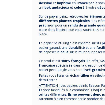
dessiné
et
imprimé
en
France
par la soc
un
look audacieux
et
coloré
à votre
déco
Sur ce papier peint, retrouvez les
éléments
différentes plantes tropicales
. Ces élé
précision
pour un
rendu de grande qual
place dans la pièce que vous souhaitez, sur
pièce.
Le papier peint jungle est imprimé sur du
p
papier garantit une
durabilité
et une
facil
de déposer la
colle
sur le mur pour poser vo
Ce produit est
100% français
. En effet,
Se
française
spécialisée dans la création de
d
papier peint jungle vous sera
livré gratui
Faites vous livrer un
échantillon
en sélecti
déroulante !
ATTENTION :
Les papiers peints Season P
Ils sont fabriqués à la commande. Chaque b
teintes différentes.
Ils ne peuvent donc pa
Attention à bien commander le nombre de ro