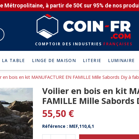
e Métropolitaine, à partir de 50€ sur 95% de nos produit
COMPTOIR DES INDUSTRIES
FRANÇAISES
 LA TABLE
LINGE DE MAISON
LITERIE
LUMINAIRE
er en bois en kit MANUFACTURE EN FAMILLE Mille Sabords Diy à fab
Voilier en bois en ki
FAMILLE Mille Sabords 
55,50 €
Référence : MEF,110,6,1