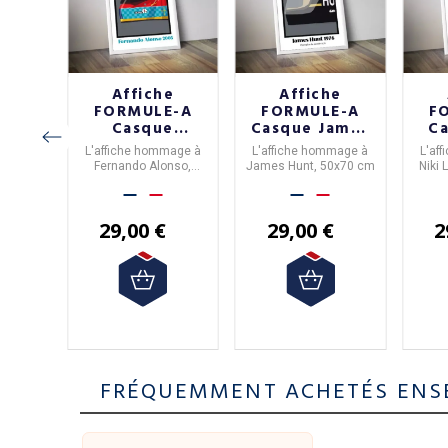
 en
Affiche
Affiche
à
FORMULE-A
FORMULE-A
F
er
Casque
Casque James
Ca
TURE
Fernando
Hunt format
La
semble,
L'affiche hommage à
L'affiche hommage à
L'af
E Le
Alonso format
50x70cm
 ans,
Fernando Alonso,
James Hunt, 50x70 cm
Niki
 de
50x70cm
1/5,
50x70 cm
y à
42.5 x
ire
 cm
29,00 €
29,00 €
2
€
FRÉQUEMMENT ACHETÉS ENS