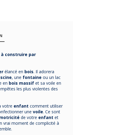
Affiche
Affiche
Affich
FORMULE-A du
FORMULE-A du
FORMULE
ON
Ford Explorer
taxi de Taxi
Historiq
Jurassic Park
Driver format
Ferrari fo
J'ai dépensé sans
You talkin' to me ?
Affiche des plus
format
50x70cm
50x70c
compter !
50x70.
Ferrari, 50x7
50x70cm
 à construire par
50x70.
29,00 €
29,00 €
29,00 €
er
élancé en
bois
. Il adorera
iscine
, une
fontaine
ou un lac
e en
bois massif
et sa voile en
tempêtes les plus violentes des
 à votre
enfant
comment utiliser
onfectionner une
voile
. Ce sont
motricité
de votre
enfant
et
 un vrai moment de complicité à
semble.