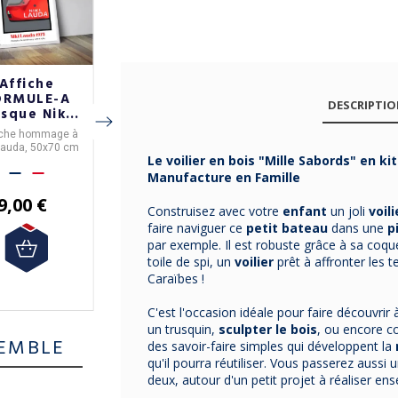
Affiche
Affiche
Affiche
ORMULE-A
FORMULE-A de
FORMULE-A de
DESCRIPTI
sque Niki
la Delorean
la Ford Gran
uda format
DMC-12 format
Torino format
fiche hommage à
Affiche de la Delorean
L'affiche élégante de la
50x70cm
50x70cm
50x70cm
 Lauda, 50x70 cm
DMC-12 , 50x70.
Gran Torino du Film !
Le voilier
en bois
"Mille Sabords"
en kit
50x70.
Manufacture en Famille
9,00 €
29,00 €
29,00 €
Construisez avec votre
enfant
un joli
voili
faire naviguer ce
petit bateau
dans une
p
par exemple. Il est robuste grâce à sa coqu
toile de spi, un
voilier
prêt à affronter les 
Caraïbes !
C'est l'occasion idéale pour faire découvrir
un trusquin,
sculpter le bois
, ou encore c
EMBLE
des savoir-faire simples qui développent la
qu'il pourra réutiliser. Vous passerez aussi
deux, autour d'un petit projet à réaliser en