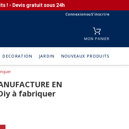
s ! - Devis gratuit sous 24h
Connexion
ou
S'inscrire
MON PANIER
DECORATION
JARDIN
NOUVEAUX PRODUITS
riquer
t MANUFACTURE EN
Diy à fabriquer