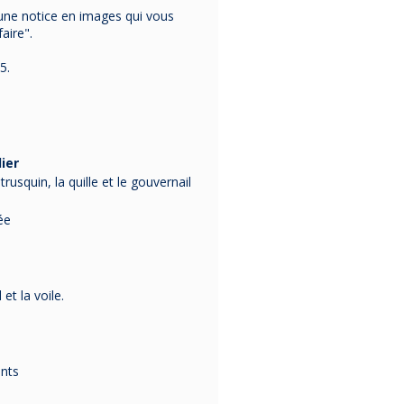
 une notice en images qui vous
aire".
5.
lier
usquin, la quille et le gouvernail
ée
 et la voile.
ants