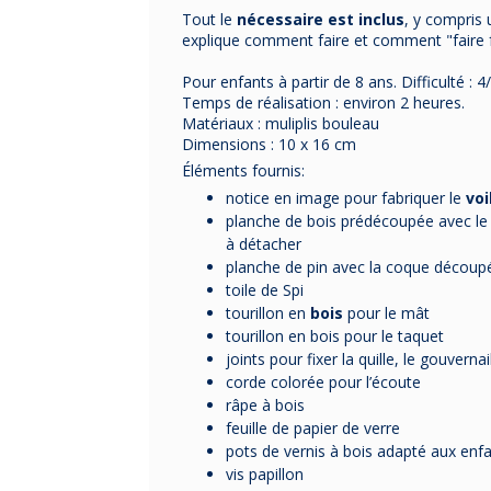
Tout le
nécessaire est inclus
, y compris
explique comment faire et comment "faire f
Pour enfants à partir de 8 ans.
Difficulté :
4/
Temps de réalisation :
environ 2 heures.
Matériaux :
muliplis bouleau
Dimensions : 10 x 16 cm
Éléments fournis:
notice en image pour fabriquer le
voi
planche de bois prédécoupée avec le tr
à détacher
planche de pin avec la coque découp
toile de Spi
tourillon en
bois
pour le mât
tourillon en bois pour le taquet
joints pour fixer la quille, le gouvernail
corde colorée pour l’écoute
râpe à bois
feuille de papier de verre
pots de vernis à bois adapté aux enf
vis papillon