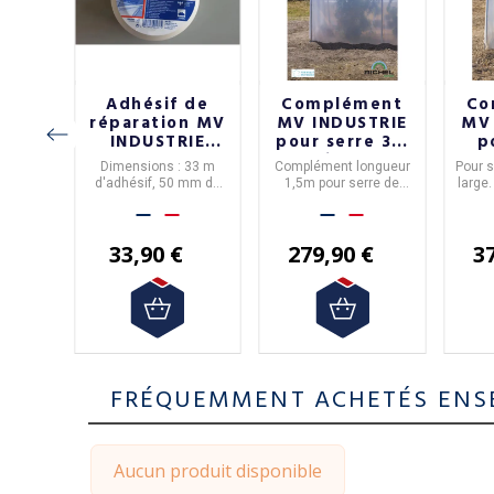
Adhésif de
Complément
Co
e MV
réparation MV
MV INDUSTRIE
MV
IE
INDUSTRIE
pour serre 3m
p
res
pour baches
Richel
4,
 1m50,
Dimensions : 33 m
Complément longueur
Pour 
- 4
et serres
u 6m.
d'adhésif, 50 mm de
1,5m pour serre de
large.
s
large.
largeur 3m.
33,90 €
279,90 €
3
FRÉQUEMMENT ACHETÉS ENS
Aucun produit disponible