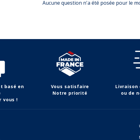
Aucune question n'a été posée pour le 
nt basé en
Vous satisfaire
Livraison
e
Notre priorité
ou de n
r vous !