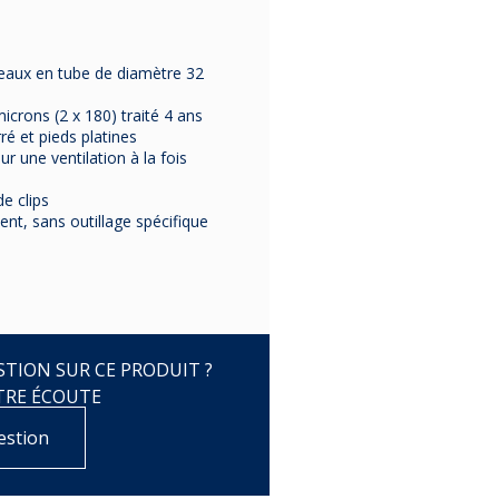
eaux en tube de diamètre 32
crons (2 x 180) traité 4 ans
ré et pieds platines
r une ventilation à la fois
e clips
nt, sans outillage spécifique
TION SUR CE PRODUIT ?
TRE ÉCOUTE
estion