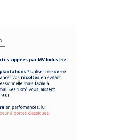
Porte MV
Sachet de 10
Serre av
INDUSTRIE
clips MV
porte 
pour serre
INDUSTRIE
INDUSTR
ON
Richel - 2
pour serres
Richel 9m²
Disponible pour serres
Contient 10 clips.
Dimensions
: L3
tailles
Richel
modèle
Richel
3m ou 4,50m.
H2 m.
rtes zippées par MV Industrie
23,00 €
279,90 €
565,90 
plantations
? Utiliser une
serre
vancer vos
récoltes
en évitant
essionnelle mais facile à
mal. Ses 18m² vous laissent
res !
re
en perfomances, lui
oeur à portes classiques
.