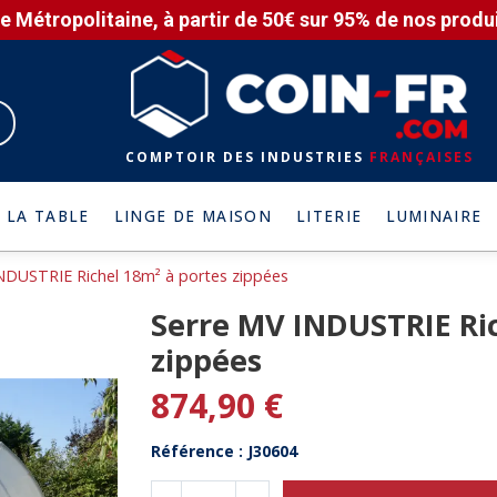
e Métropolitaine, à partir de 50€ sur 95% de nos produit
COMPTOIR DES INDUSTRIES
FRANÇAISES
 LA TABLE
LINGE DE MAISON
LITERIE
LUMINAIRE
NDUSTRIE Richel 18m² à portes zippées
Serre MV INDUSTRIE Ric
zippées
874,90 €
Référence : J30604