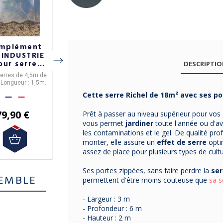
mplément
Kit aération
Lot de serres
 INDUSTRIE
MV INDUSTRIE
de jardin en
our serre
Richel pour
tube HOME
DESCRIPTI
5m Richel
serre
JARDIN
serres de 4,5m de
Disponible pour serres
Tube-serre disponible
SOLUTIONS - 3
 Longueur : 1,5m.
Richel
18 et 23 m²
en 3 dimensions. Serre
tailles
auto-ventilée avec
Cette serre Richel de 18m² avec ses po
couvercle verrouillable.
79,90 €
365,90 €
41,80 €
Prêt à passer au niveau supérieur pour vos
vous permet
jardiner
toute l'année ou d'a
les contaminations et le gel. De qualité prof
monter, elle assure un
effet de serre
opti
assez de place pour plusieurs types de cultu
Ses portes zippées, sans faire perdre la
ser
EMBLE
permettent d'être moins couteuse que
sa s
- Largeur : 3 m
- Profondeur : 6 m
- Hauteur : 2 m