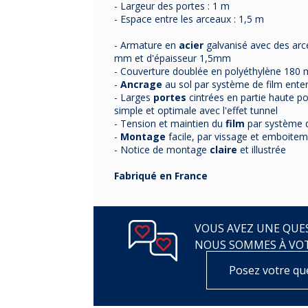
- Largeur des portes : 1 m
- Espace entre les arceaux : 1,5 m
- Armature en
acier
galvanisé avec des arc
mm et d'épaisseur 1,5mm
- Couverture doublée en polyéthylène 180 mi
-
Ancrage
au sol par système de film enter
- Larges
portes
cintrées en partie haute pou
simple et optimale avec l'effet tunnel
- Tension et maintien du
film
par système d
-
Montage
facile, par vissage et emboiteme
- Notice de montage
claire
et illustrée
Fabriqué en France
VOUS AVEZ UNE QUES
NOUS SOMMES À VO
Posez votre qu