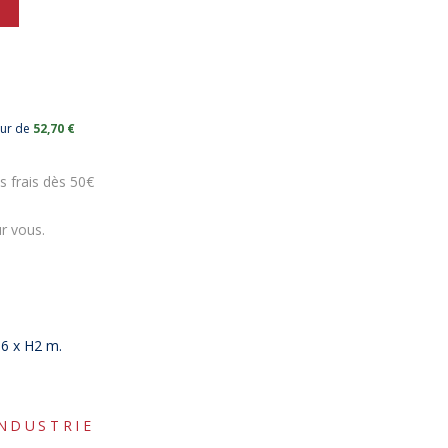
eur de
52,70 €
s frais dès 50€
r vous.
P6 x H2 m.
NDUSTRIE