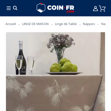
% BONS PLANS
CUISINE
MOBILIER
ART 
Accueil
LINGE DE MAISON
Linge de Table
Nappes
Nappe