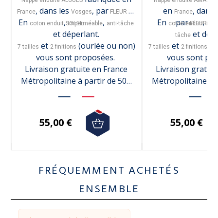
Nappe enduite ALGUES
Nappe enduite AMAZO
, dans les
, par
en
, dans 
France
Vosges
FLEUR DE
France
En
,
,
En
par
,
coton enduit
SOLEIL.
imperméable
anti-tâche
coton enduit
FLEUR DE 
imp
et déperlant.
et dépe
tâche
n)
et
(ourlée ou non)
et
(o
7 tailles
2 finitions
7 tailles
2 finitions
vous sont proposées.
vous sont pr
Livraison gratuite en France
Livraison gratui
€
Métropolitaine à partir de 50€
Métropolitaine à 
d'achats.
d'achat
55,00 €
55,00 €
FRÉQUEMMENT ACHETÉS
ENSEMBLE