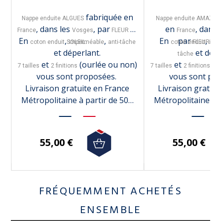
fabriquée en
Nappe enduite ALGUES
Nappe enduite AMAZO
, dans les
, par
en
, dans 
France
Vosges
FLEUR DE
France
En
,
,
En
par
,
coton enduit
SOLEIL.
imperméable
anti-tâche
coton enduit
FLEUR DE 
imp
et déperlant.
et dépe
tâche
n)
et
(ourlée ou non)
et
(o
7 tailles
2 finitions
7 tailles
2 finitions
vous sont proposées.
vous sont pr
Livraison gratuite en France
Livraison gratui
€
Métropolitaine à partir de 50€
Métropolitaine à 
d'achats.
d'achat
55,00 €
55,00 €
FRÉQUEMMENT ACHETÉS
ENSEMBLE