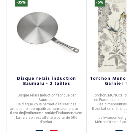
-35%
-5%
Disque relais induction
Torchon Monoch
Baumalu - 2 tailles
Garnier Th
Disque relais induction
fabriqué par
Torchon, MONOCHROME
Baumalu.
en
France
dans les Vos
Ce disque vous permet d'utiliser des
Ses dimensions sont
Thiebaut
articles non compatibles normalement avec
Il est fait en
métis lavé (
Il est disponible en
de l'induction... sur de l'induction.
diamètre 20cm ou 26cm.
lin)
La livraison est offerte à partir de 50€
La livraison est grat
d'achat.
Métropolitaine à partir