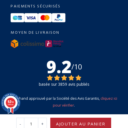
PAIEMENTS SÉCURISÉS
MOYEN DE LIVRAISON
9.2
/10
basée sur 3859 avis publiés
Marchand approuvé par la Société des Avis Garantis,
cliquez ici
9.2
/10
pour vérifier
.
3859 avis
-
+
AJOUTER AU PANIER