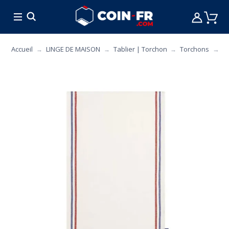
% BONS PLANS
CUISINE
MOBILIER
ART 
T
Accueil
LINGE DE MAISON
Tablier | Torchon
Torchons