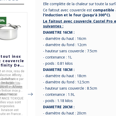
Elle complète de la chaleur sur toute la sur
Ce faitout avec couvercle est
compatible 
l'induction et le four (jusqu'à 300°C)
.
19%
% Bon Plan
-10%
Le faitout avec couvercle Castel Pro e
suivantes :
-30%
DIAMETRE 16CM :
- diamètre du haut : 16cm
- diamètre du fond : 12cm
- hauteur sans couvercle : 7.5cm
itout inox
Set batterie 4
Presse purée
- contenance : 1L
c couvercle
casseroles
Cristel en inox
- poids : 0.81 kilos
finity De
CRISTEL
uyer - 4
Casteline 2
DIAMETRE 18CM :
ut
en
inox,
issu de
Set de 4
Presse purée
en
acier
tailles
poignées bois
- diamètre du haut : 18cm
ollection
Affinity,
casseroles
issues de
inoxydable
, fabriqué
- 3 finitions
qué en
Ce faitout
France
par
Ces casseroles sont
la
La poignée est en inox
par
Cristel
- diamètre du fond : 12.5cm
compatible tous
De Buyer.
collection
en taille
14, 16, 18 &
Casteline
et
brossé.
 DONT induction
ollection
Affinity
Elles possèdent des
20cm
fabriquées
, elles sont
Passe au lave
- hauteur sans couvercle : 8.5cm
 finition inox poli
en
en
acier inoxydable
France
graduations à
par
Cristel
et
.
vaisselle
- contenance : 1.9L
rillant miroir.
ANS PFAS NI
Elles sont
sont
l'intérieur.
livrées avec 2
compatibles
TANCE TOXIQUE
poignées en bois.
tous feux dont
- poids : 1.18 kilos
illes
vous sont
Finition des poignées
induction et four.
DIAMETRE 20CM :
proposées.
au choix parmi 3.
36,90 €
 livraison est
SANS PFAS
- diamètre du haut : 20cm
33,21 €
tuite en France
Ce set est