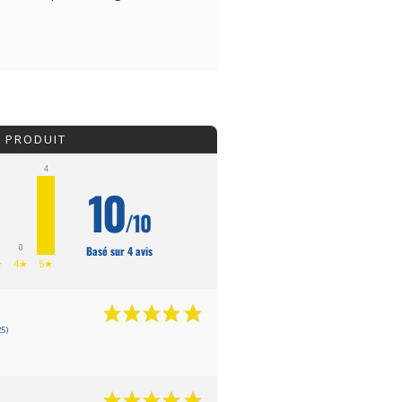
U PRODUIT
4
10
/10
0
Basé sur 4 avis
★
4★
5★
5)