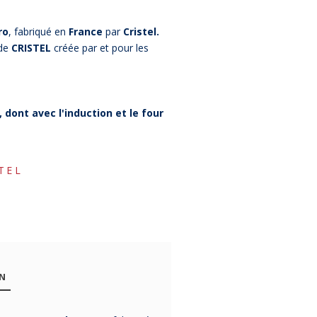
ro
, fabriqué en
France
par
Cristel.
 de
CRISTEL
créée par et pour les
 dont avec l'induction et le four
TEL
-16%
-10%
Faitout
Faitout
Faitou
ON
Cocotte
couvercle
CRISTEL 1
Milady De
verre Alchimy
inox couve
Buyer avec
De Buyer - 4
verre -
Faitout
de la collection
Faitout Alchimy avec
Faitout
en inox