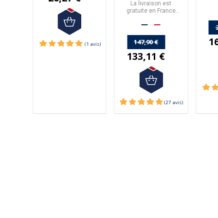
La livraison est
Métro
€
gratuite en France
de 
Métropolitaine à partir
de 50€ d'achats.
1
147,90 €
133,11 €
(1 avis)