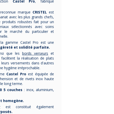
couvercle - 3
tailles
tailles
ection
Castel Pro
, fabriqué
Milady
fabriqué par
De
couvercle verre
,
couvercle
inox et
tailles
Ce faitout est livré
Buyer
.
La collection
fabriqués en
Alchimy
France
CRISTEL,
Fra
Fabriquée en
issu 
avec son couvercle en
s'adapte à
par
De Buyer
tous les
Collection 1
Cristel, cette coll
t reconnue marque
CRISTEL
est
Le faitout est
verre bombé.
adapté à
feux, dont induction.
4 tailles vous sont
s'inspire des cré
4 tailles vous 
ariat avec les plus grands chefs,
tous les feux, dont à
proposées.
passées de leurs a
proposées
produits robustes fait pour un
La collection Milady
l'induction
.
Compatible tou
et notamment de 
est en finition inox poli
dont induction e
premières créatio
riaux sélectionnés avec soins
3 tailles vous sont
brillant.
Certificat :
1826.
Ori
 le marché du particulier et
169,90 €
proposées.
France Garan
elle.
, la gamme Castel Pro est une
égèreté et solidité parfaite.
142,00 €
114,90 €
nsi que les
bords verseurs
et
119,90 €
103,41 
facilitent la réalisation de plats
t leurs versements dans d'autres
ne hygiène irréprochable.
amme
Castel Pro
est équipée de
hension et de rivets inox haute
 le long terme.
10 5 couches
: inox, aluminium,
 et homogène.
y
est constitué également
rposés.