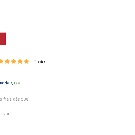
eur de
7,32 €
(4 avis)
s frais dès 50€
r vous.