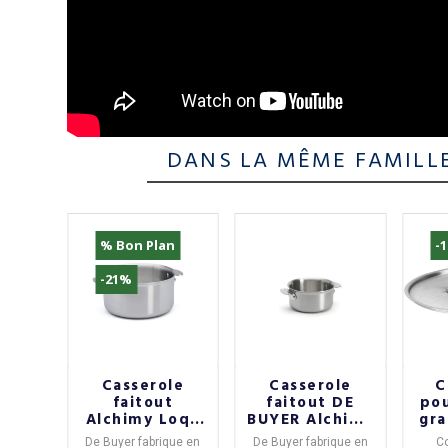
DANS LA MÊME FAMILL
% Bon Plan
-
-21%
 en
Casserole
Casserole
C
stel
faitout
faitout DE
po
e
Alchimy Loqy
BUYER Alchimy
gr
 - 3
De Buyer - 4
Loqy 14cm
C
 la
De Buyer
fabrique en
De Buyer
fabrique en
C