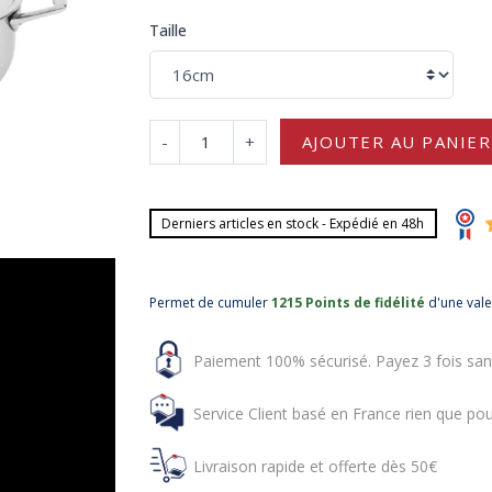
Taille
-
+
AJOUTER AU PANIER
Derniers articles en stock - Expédié en 48h
Permet de cumuler
1215 Points de fidélité
d'une val
Paiement 100% sécurisé. Payez 3 fois san
Service Client basé en France rien que pou
Livraison rapide et offerte dès 50€