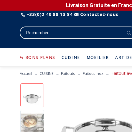
Livraison Gratuite en Franc
+33(0)2 49 88 13 84
Contactez-nous
% BONS PLANS
CUISINE
MOBILIER
ART DE
Faitout av
Accueil
CUISINE
Faitouts
Faitout inox