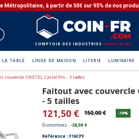
e Métropolitaine, à partir de 50€ sur 95% de nos produit
COMPTOIR DES INDUSTRIES
FRANÇAISES
 LA TABLE
LINGE DE MAISON
LITERIE
LUMINAIRE
ec couvercle CRISTEL Castel Pro - 5 tailles
Faitout avec couvercle 
- 5 tailles
121,50 €
150,00 €
-19%
Économisez :
-28,50 €
Référence : F16CPF