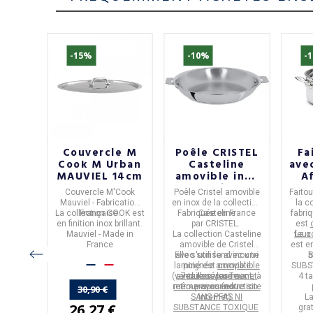
an
-15%
-10%
-
t
Couvercle M
Poêle CRISTEL
Fa
rima
Cook M Urban
Casteline
ave
 De
MAUVIEL 14cm
amovible inox
Af
 4
- 7 tailles
B
n
Couvercle M'Cook
Poêle Cristel amovible
Faito
s
ué en
Mauviel - Fabrication
en
inox
de la collection
la c
duction
Buyer
La collection COOK est
Française.
Fabriquée en
Casteline
France
fabri
 inox.
inox.
en finition inox brillant.
par
CRISTEL
.
est
Prima
Mauviel - Made in
La collection
Casteline
feux
La c
inition
France
amovible de Cristel
est en
 sont
llant.
Elle
avec son fond inox tri
s'utilise avec une
b
S
s.
laminé est
poignée amovible
compatible
SUBS
(vendue séparément, à
avec tous les feux et
7 tailles
vous sont
4 ta
retrouver sur notre site
même avec induction.
proposées.
30,90 €
SANS PFAS NI
internet).
La
26,27 €
SUBSTANCE TOXIQUE
gra