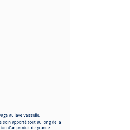
La livraison 
453,90 €
gratuite en Fr
Métropolitaine à 
de 50€ d'ach
147,90 €
133,11 
age au lave vaisselle.
Le soin apporté tout au long de la
(1 avis)
tion d’un produit de grande