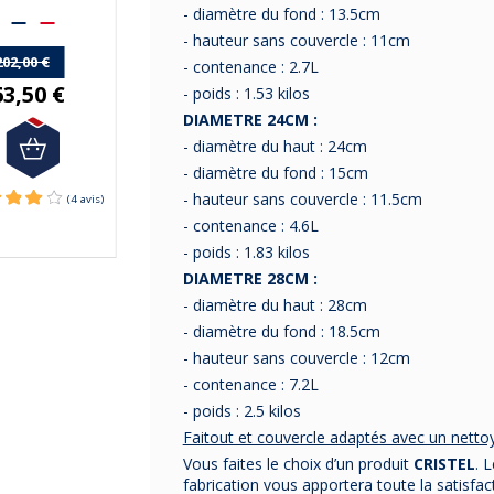
politaine à partir
livré
gratuitement
en
- diamètre du fond : 13.5cm
50€ d'achats.
France métropolitaine.
- hauteur sans couvercle : 11cm
202,00 €
- contenance : 2.7L
717,40 €
63,50 €
- poids : 1.53 kilos
499,90 €
DIAMETRE 24CM :
- diamètre du haut : 24cm
- diamètre du fond : 15cm
- hauteur sans couvercle : 11.5cm
- contenance : 4.6L
- poids : 1.83 kilos
DIAMETRE 28CM :
- diamètre du haut : 28cm
- diamètre du fond : 18.5cm
- hauteur sans couvercle : 12cm
- contenance : 7.2L
- poids : 2.5 kilos
Faitout et couvercle adaptés avec un nettoy
Vous faites le choix d’un produit
CRISTEL
. 
(1 avis)
fabrication vous apportera toute la satisfac