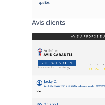
qualité.
Avis clients
AVIS À PROPOS D
VOIR L'ATTESTATION
0
0
0
Avis soumis à un contrôle
1★
2★
3
Jacky C.
Publié le 19/05/2025 à 19:32
(Date de commande : 09/05/202
Idem
Thierry L.