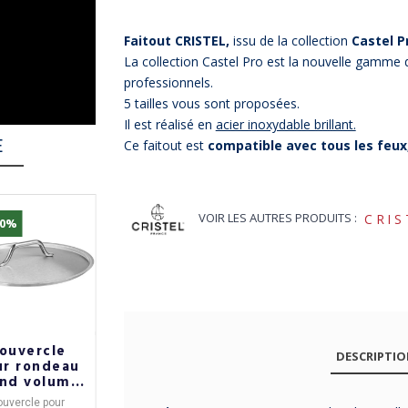
Faitout CRISTEL,
issu de la collection
Castel P
La collection Castel Pro est la nouvelle gamme
professionnels.
5 tailles vous sont proposées.
Il est réalisé en
acier inoxydable brillant.
E
Ce faitout est
compatible avec tous les feux,
VOIR LES AUTRES PRODUITS :
CRIS
10%
% Bon Plan
-10%
-18%
ouvercle
Faitout
Faitout
DESCRIPTI
ur rondeau
Alchimy De
cocotte
and volume
Buyer - 4
CRISTEL
RISTEL en
tailles
Casteline en
ouvercle pour
Faitout Alchimy
en
Faitout
issu de la