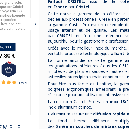
 - 3 tailles
inox - 3 tailles
Faitout CRISTEL,
issu de la coll
au grand volume
,
inox, fabriqué
collection
Casteline
en
France
par
Cristel.
ouvercle est en
iqué par
Cristel.
Ce faitout est adapté
en
France par De
Il est réalisé en
amovible,
fabriqué
acier
inoxydable 18/10
,
tous feux,
Buyer.
en
inoxydable
France
par
, finition
Cristel
.
Cette nouvelle gamme de la célèbre e
finition brossée
ailles vous sont
La
collection Alchimy
dont induction.
La collection Casteline
brillante.
dédiée aux professionnels. Créée en parten
proposées.
est en finition inox poli
est en
Multiply
la gamme Castel Pro est un ensemble de 
 livraison est
4 diamètres vous sont
brossé.
Il est
trilaminé
compatible avec
(inox /
te à partir de 50€
proposés.
tous les feux dont
aluminium / inox)
usage intensif et de qualité. Les maté
d'achats.
avec
induction et four.
SANS PFAS NI
un fond thermo-
par
CRISTEL
en font une référence sur
SUBSTANCE TOXIQUE
diffuseur.
aujourd'hui pour la gastronomie professionn
3 dimensions vous
sont proposées.
42,00 €
131,00 €
Créés avec le meilleur inox du marché
La livraison est
véritable prouesse technologique
alliant l
7,80 €
107,00 €
gratuite en France
Métropolitaine à partir
La
forme arrondie de cette gamme
ai
de 50€ d'achats.
les
graduations intérieures
(tous les 0.5L) 
mijotés et de plats en sauces et autres e
217,90 €
ustensiles ou récipients maintenant aussi u
196,11 €
Pour être plus facile d'utilisation, la g
poignées ergonomiques améliorant la pré
résistance pour une utilisation intensive sur
La collection Castel Pro est en
inox 18/
inox, aluminium et inox.
L'aluminium assure une
diffusion rapide
Le
fond thermo diffuseur multipl
EMBLE
des
5
mêmes
couches de métaux supe