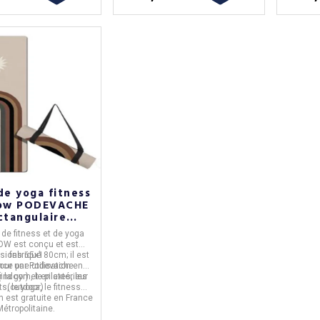
de yoga fitness
ow PODEVACHE
ctangulaire
180cm gomme
 de fitness et de yoga
velours
BOW
est conçu et est
nsions
fabriqué
65x180cm
; il est
ur une utilisation en
nce
par
Podevache
.
(indoor) et en extérieur
 la gym, le pilates, les
, le yoga, le fitness...
(outdoor)
on est gratuite en France
Métropolitaine.