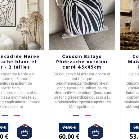
encadrée Neree
Coussin Batayo
Co
ache blanc et
Pôdevache outdoor
Mai
r - 2 tailles
carré 45x45cm
r
e encadrée Nérée
est
Ce
coussin BATAYO
est conçu et
Ce
co
riquée en
France
est fabriqué
imensions sont de
ar
Pôdevache.
De dimensions
en
France
par
45x45cm
Podevache
; il est
.
marron
De di
65x92.5cm.
conçu pour une utilisation en
conçu 
BON
teintes de blanc et de
intérieur et en extérieur (indoor ou
Un motif zébré noir et blanc, sur
Un couss
intéri
tableau minimaliste aux
un fond gris rend ce coussin à la
outdoor).
cocoon
en
F
on est gratuite en France
ssins abstraits.
La livraison est gratuite en France
fois moderne et intemporel.
La livrai
Maison d
Métropolitaine.
Métropolitaine.
authent
Métrop
0 €
74,90 €
59
0 €
60,00 €
53,