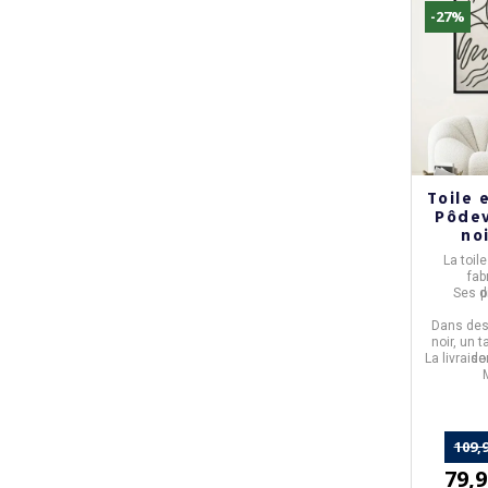
-27%
Toile 
Pôdev
noi
La
toil
fab
Ses d
p
Dans des 
noir, un 
La livrais
de
109,9
79,9