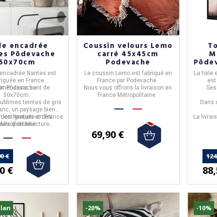
le encadrée
Coussin velours Lemo
To
es Pôdevache
carré 45x45cm
M
50x70cm
Podevache
Pôde
ro
 encadrée Nantes
est
Le
coussin Lemo
est fabriqué en
La
toile
riquée en
France
France
par
Podevache
.
est
imensions sont de
ar
Pôdevache.
Nous vous offrons la livraison en
Ses
50x70cm.
France Métropolitaine.
ublimes teintes de gris
Dans d
lanc, un paysage bien
on est gratuite en France
des Nantais et des
La livrai
urs d'architecture.
Métropolitaine.
69,90 €
0 €
124
0 €
88,
lan
-20%
-10%