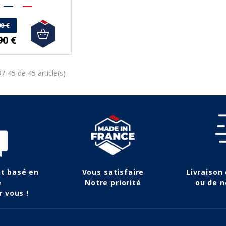
0 €
90 €
7-45 de 45 article(s)
nt basé en
Vous satisfaire
Livraison
e
Notre priorité
ou de n
r vous !