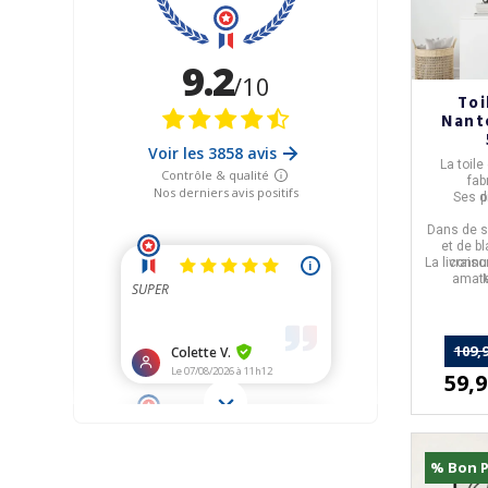
Toi
Nant
La
toile
fab
Ses d
p
Dans de s
et de b
La livrais
connu 
amate
109,9
59,9
% Bon P