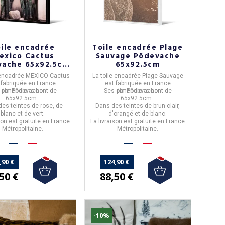
ile encadrée
Toile encadrée Plage
exico Cactus
Sauvage Pôdevache
vache 65x92.5cm
65x92.5cm
se blanc vert
 encadrée MEXICO Cactus
La
toile encadrée Plage Sauvage
 fabriquée en
France
est fabriquée en
France
 dimensions sont de
par
Pôdevache.
Ses dimensions sont de
par
Pôdevache.
65x92.5cm.
65x92.5cm.
es teintes de rose, de
Dans des teintes de brun clair,
blanc et de vert.
d'orangé et de blanc.
son est gratuite en France
La livraison est gratuite en France
Métropolitaine.
Métropolitaine.
,90 €
124,90 €
50 €
88,50 €
-10%