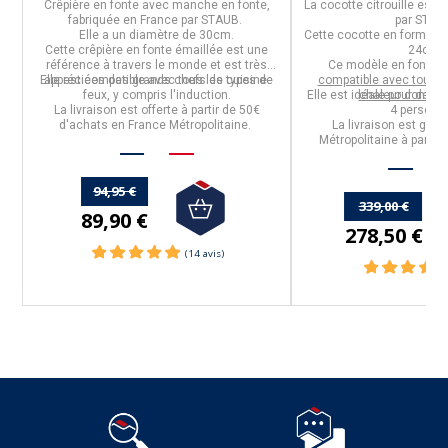
e
Crêpière en fonte
avec manche en fonte,
La
cocotte citrouille
est f
fabriquée en
France
par
STAUB
.
par STAU
Elle a un
diamètre de 30cm
.
Cette cocotte en forme de
s
Cette
crêpière en fonte
émaillée
est une
24cm.
n
référence à travers le monde et est très
Ce modèle en fonte a
Elle est
appréciées des grands chefs de cuisine.
compatible avec tous les types de
compatible avec toutes
feux, y compris l'induction
.
Elle est idéale pour des 
chaleur dont l'i
La livraison est offerte à partir de 50€
4 personn
d'achats en France Métropolitaine.
La livraison est grat
Métropolitaine à partir
94,95 €
339,00 €
89,90 €
278,50 €