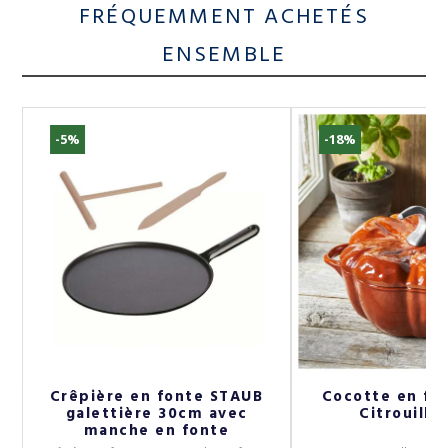
FRÉQUEMMENT ACHETÉS
ENSEMBLE
-5%
-18%
m
Crêpière en fonte STAUB
Cocotte en fo
galettière 30cm avec
Citrouille
manche en fonte