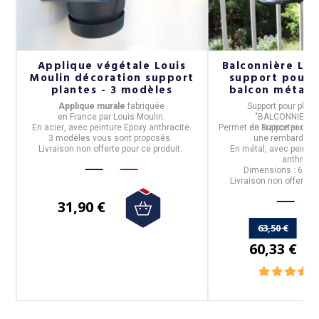
Applique végétale Louis
Balconnière LO
Moulin décoration support
support pour 
plantes - 3 modèles
balcon métal 
Applique murale
fabriquée
Support pour plan
en
France
par
Louis Moulin.
"BALCONNIERE"
En
acier
, avec peinture Epoxy
anthracite.
Permet de supporter des 
en
France
par
Lou
3 modèles vous sont proposés.
une rembarde de
Livraison non offerte pour ce produit.
En
métal
, avec peintu
anthracit
ux
Dimensions :
60x2
Livraison non offerte p
31,90 €
63,50 €
60,33 €